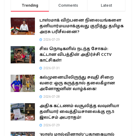
Trending
Comments
Latest
டாஸ்மாக் விற்பனை நிலையங்களை
தனியார்மயமாக்குவது குறித்து தமிழக
அரசு பரிசீலனை?
2026-07-29
சில நொடிகளில் நடந்த சோகம்:
கட்டான விபத்தின் அதிர்ச்சி CCTV
காட்சிகள்!
2026-07-31
கல்முனையிலிருந்து சவுதி சிறை
வரை: ஒரு கருத்தால் தலைகீழான
அனோஜனின் வாழ்க்கை!
2026-07-28
அதிக கட்டணம் வசூலித்த வவுனியா
தனியார் வைத்தியசாலைக்கு ரூ.5
இலட்சம் அபராதம்!
2026-07-29
‘லாஸ் மால்வினாஸ்’ பதாகையால்