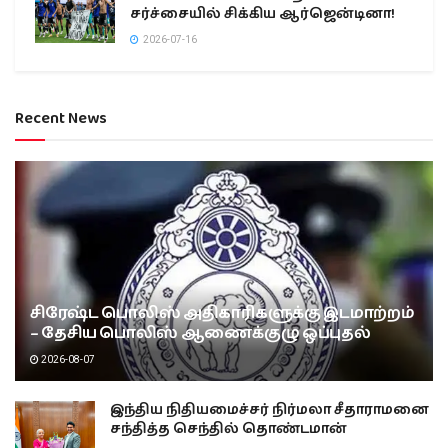
சர்ச்சையில் சிக்கிய ஆர்ஜென்டினா!
2026-07-16
Recent News
சிரேஷ்ட பொலிஸ் அதிகாரிகளுக்கு இடமாற்றம்
– தேசிய பொலிஸ் ஆணைக்குழு ஒப்புதல்
2026-08-07
இந்திய நிதியமைச்சர் நிர்மலா சீதாராமனை
சந்தித்த செந்தில் தொண்டமான்