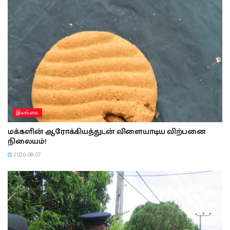
இலங்கை
மக்களின் ஆரோக்கியத்துடன் விளையாடிய விற்பனை
நிலையம்!
2026-08-07