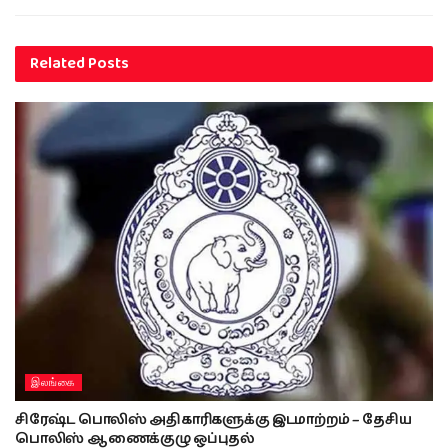
Related
Posts
இலங்கை
சிரேஷ்ட பொலிஸ் அதிகாரிகளுக்கு இடமாற்றம் – தேசிய
பொலிஸ் ஆணைக்குழு ஒப்புதல்