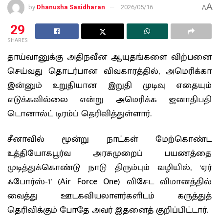
A
by
Dhanusha Sasidharan
2026/05/16
A
29
SHARES
தாய்வானுக்கு அதிநவீன ஆயுதங்களை விற்பனை
செய்வது தொடர்பான விவகாரத்தில், அமெரிக்கா
இன்னும் உறுதியான இறுதி முடிவு எதையும்
எடுக்கவில்லை என்று அமெரிக்க ஜனாதிபதி
டொனால்ட் டிரம்ப் தெரிவித்துள்ளார்.
சீனாவில் மூன்று நாட்கள் மேற்கொண்ட
உத்தியோகபூர்வ அரசுமுறைப் பயணத்தை
முடித்துக்கொண்டு நாடு திரும்பும் வழியில், ‘ஏர்
ஃபோர்ஸ்-1’ (Air Force One) விசேட விமானத்தில்
வைத்து ஊடகவியலாளர்களிடம் கருத்துத்
தெரிவிக்கும் போதே அவர் இதனைத் குறிப்பிட்டார்.