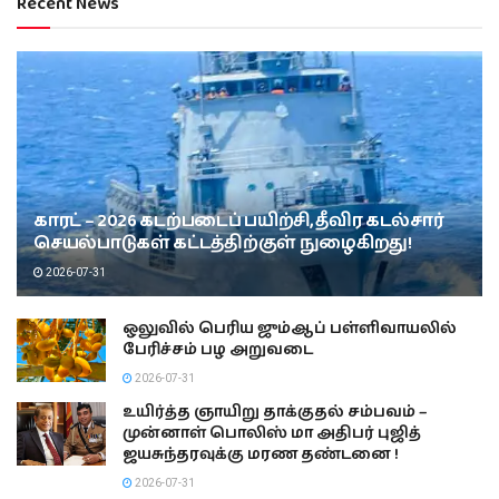
Recent News
காரட் – 2026 கடற்படைப் பயிற்சி, தீவிர கடல்சார்
செயல்பாடுகள் கட்டத்திற்குள் நுழைகிறது!
2026-07-31
ஒலுவில் பெரிய ஜும்ஆப் பள்ளிவாயலில்
பேரிச்சம் பழ அறுவடை
2026-07-31
உயிர்த்த ஞாயிறு தாக்குதல் சம்பவம் –
முன்னாள் பொலிஸ் மா அதிபர் புஜித்
ஜயசுந்தரவுக்கு மரண தண்டனை !
2026-07-31