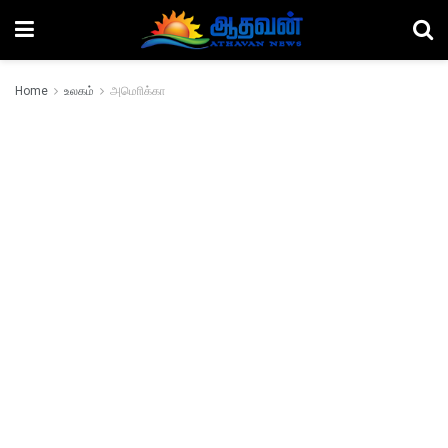
Home
உலகம்
அமொிக்கா