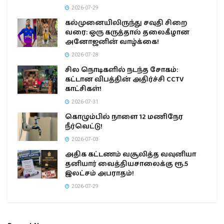
2026-07-29
கல்முனையிலிருந்து சவுதி சிறை
வரை: ஒரு கருத்தால் தலைகீழான
அனோஜனின் வாழ்க்கை!
2026-07-28
சில நொடிகளில் நடந்த சோகம்:
கட்டான விபத்தின் அதிர்ச்சி CCTV
காட்சிகள்!
2026-07-31
கொழும்பில் நாளை 12 மணிநேர
நீர்வெட்டு!
2026-07-03
அதிக கட்டணம் வசூலித்த வவுனியா
தனியார் வைத்தியசாலைக்கு ரூ.5
இலட்சம் அபராதம்!
2026-07-29