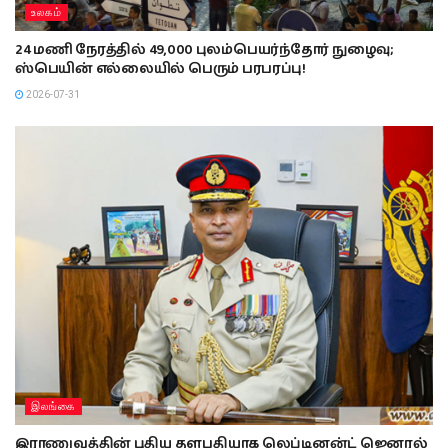
உலகம்
24 மணி நேரத்தில் 49,000 புலம்பெயர்ந்தோர் நுழைவு;
ஸ்பெயின் எல்லையில் பெரும் பரபரப்பு!
2026-07-31
இலங்கை
இராணுவத்தின் புதிய தளபதியாக லெப்டினன்ட் ஜெனரல்