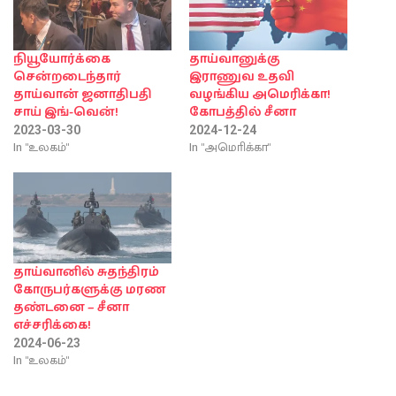
நியூயோர்க்கை
தாய்வானுக்கு
சென்றடைந்தார்
இராணுவ உதவி
தாய்வான் ஜனாதிபதி
வழங்கிய அமெரிக்கா!
சாய் இங்-வென்!
கோபத்தில் சீனா
2023-03-30
2024-12-24
In "உலகம்"
In "அமொிக்கா"
தாய்வானில் சுதந்திரம்
கோருபர்களுக்கு மரண
தண்டனை – சீனா
எச்சரிக்கை!
2024-06-23
In "உலகம்"