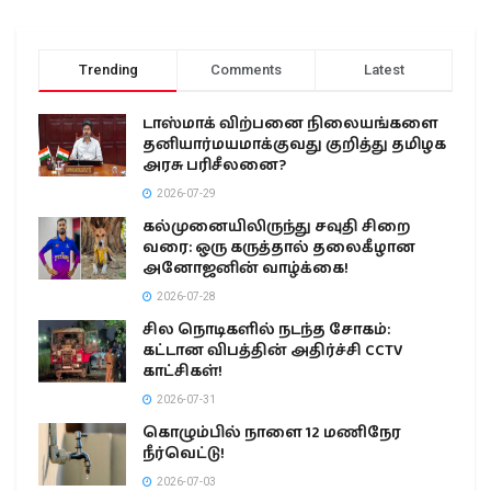
Trending
Comments
Latest
டாஸ்மாக் விற்பனை நிலையங்களை
தனியார்மயமாக்குவது குறித்து தமிழக
அரசு பரிசீலனை?
2026-07-29
கல்முனையிலிருந்து சவுதி சிறை
வரை: ஒரு கருத்தால் தலைகீழான
அனோஜனின் வாழ்க்கை!
2026-07-28
சில நொடிகளில் நடந்த சோகம்:
கட்டான விபத்தின் அதிர்ச்சி CCTV
காட்சிகள்!
2026-07-31
கொழும்பில் நாளை 12 மணிநேர
நீர்வெட்டு!
2026-07-03