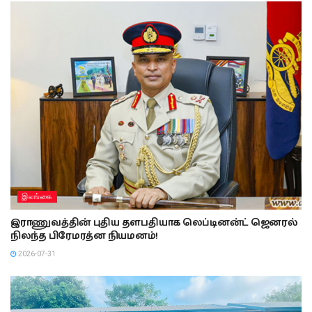
இலங்கை
இராணுவத்தின் புதிய தளபதியாக லெப்டினன்ட் ஜெனரல்
நிலந்த பிரேமரத்ன நியமனம்!
2026-07-31