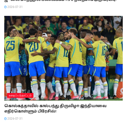
2026-07-31
உதைப்பந்தாட்டம்
கொல்கத்தாவில் கால்பந்து திருவிழா: இந்தியாவை
எதிர்கொள்ளும் பிரேசில்!
2026-07-31