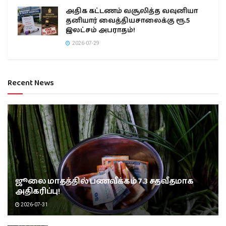
அதிக கட்டணம் வசூலித்த வவுனியா
தனியார் வைத்தியசாலைக்கு ரூ.5
இலட்சம் அபராதம்!
2026-07-29
Recent News
ஜூலை மாதத்தில் பணவீக்கம் 7.3 சதவீதமாக
அதிகரிப்பு!
2026-07-31