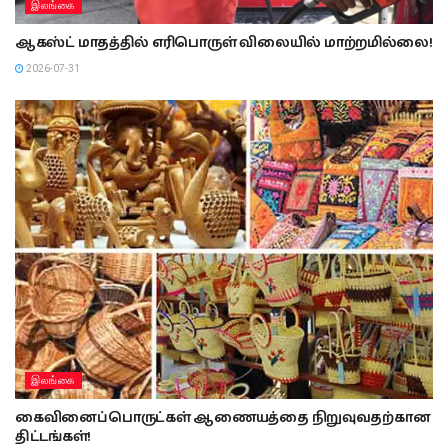
இலங்கை
ஆகஸ்ட் மாதத்தில் எரிபொருள் விலையில் மாற்றமில்லை!
2026-07-31
இலங்கை
கைவினைப்பொருட்கள் ஆணையத்தை நிறுவுவதற்கான
திட்டங்கள்!