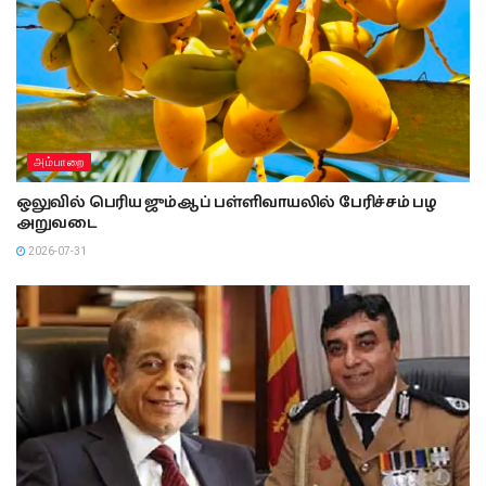
அம்பாறை
ஒலுவில் பெரிய ஜும்ஆப் பள்ளிவாயலில் பேரிச்சம் பழ
அறுவடை
2026-07-31