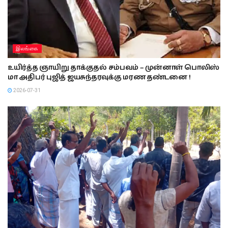
இலங்கை
உயிர்த்த ஞாயிறு தாக்குதல் சம்பவம் – முன்னாள் பொலிஸ்
மா அதிபர் புஜித் ஜயசுந்தரவுக்கு மரண தண்டனை !
2026-07-31