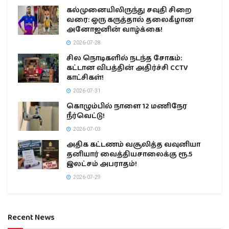
கல்முனையிலிருந்து சவுதி சிறை
வரை: ஒரு கருத்தால் தலைகீழான
அனோஜனின் வாழ்க்கை!
2026-07-28
சில நொடிகளில் நடந்த சோகம்:
கட்டான விபத்தின் அதிர்ச்சி CCTV
காட்சிகள்!
2026-07-31
கொழும்பில் நாளை 12 மணிநேர
நீர்வெட்டு!
2026-07-03
அதிக கட்டணம் வசூலித்த வவுனியா
தனியார் வைத்தியசாலைக்கு ரூ.5
இலட்சம் அபராதம்!
2026-07-29
Recent News