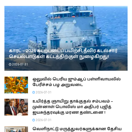
காரட் – 2026 கடற்படைப் பயிற்சி, தீவிர கடல்சார்
செயல்பாடுகள் கட்டத்திற்குள் நுழைகிறது!
2026-07-31
ஒலுவில் பெரிய ஜும்ஆப் பள்ளிவாயலில்
பேரிச்சம் பழ அறுவடை
2026-07-31
உயிர்த்த ஞாயிறு தாக்குதல் சம்பவம் –
முன்னாள் பொலிஸ் மா அதிபர் புஜித்
ஜயசுந்தரவுக்கு மரண தண்டனை !
2026-07-31
வெளிநாட்டு மருத்துவர்களுக்கான தேசிய