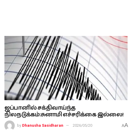
ஜப்பானில் சக்திவாய்ந்த
நிலநடுக்கம்:சுனாமி எச்சரிக்கை இல்லை!
A
by
Dhanusha Sasidharan
2026/05/20
A