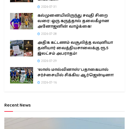
2026-07-31
கல்முனையிலிருந்து சவுதி சிறை
வரை: ஒரு கருத்தால் தலைகீழான
அனோஜனின் வாழ்க்கை!
2026-07-28
அதிக கட்டணம் வசூலித்த வவுனியா
தனியார் வைத்தியசாலைக்கு ரூ.5
இலட்சம் அபராதம்!
2026-07-29
‘லாஸ் மால்வினாஸ்’ பதாகையால்
சர்ச்சையில் சிக்கிய ஆர்ஜென்டினா!
2026-07-16
Recent News