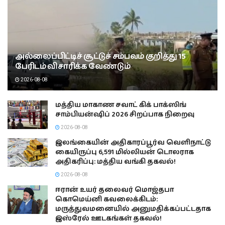
அல்லைப்பிட்டிச் சூட்டுச் சம்பவம் குறித்து 15
பேரிடம் விசாரிக்க வேண்டும்
2026-08-08
மத்திய மாகாண சவாட் கிக் பாக்ஸிங்
சாம்பியன்ஷிப் 2026 சிறப்பாக நிறைவு
2026-08-08
இலங்கையின் அதிகாரப்பூர்வ வெளிநாட்டு
கையிருப்பு 6,591 மில்லியன் டொலராக
அதிகரிப்பு: மத்திய வங்கி தகவல்!
2026-08-08
ஈரான் உயர் தலைவர் மொஜ்தபா
கொமெய்னி கவலைக்கிடம்:
மருத்துவமனையில் அனுமதிக்கப்பட்டதாக
இஸ்ரேல் ஊடகங்கள் தகவல்!