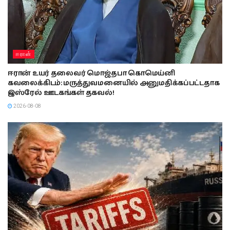
ஈரான்
ஈரான் உயர் தலைவர் மொஜ்தபா கொமெய்னி
கவலைக்கிடம்: மருத்துவமனையில் அனுமதிக்கப்பட்டதாக
இஸ்ரேல் ஊடகங்கள் தகவல்!
2026-08-08