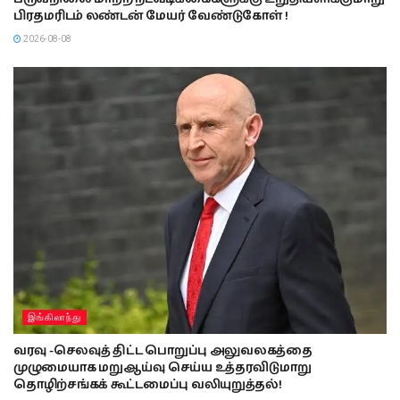
பிரதமரிடம் லண்டன் மேயர் வேண்டுகோள் !
2026-08-08
இங்கிலாந்து
வரவு -செலவுத் திட்ட பொறுப்பு அலுவலகத்தை
முழுமையாக மறுஆய்வு செய்ய உத்தரவிடுமாறு
தொழிற்சங்கக் கூட்டமைப்பு வலியுறுத்தல்!