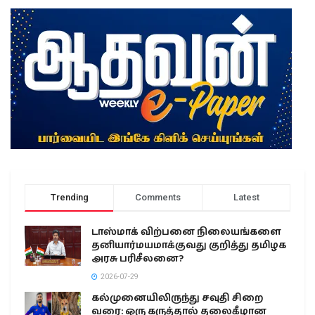
Trending
Comments
Latest
டாஸ்மாக் விற்பனை நிலையங்களை
தனியார்மயமாக்குவது குறித்து தமிழக
அரசு பரிசீலனை?
2026-07-29
கல்முனையிலிருந்து சவுதி சிறை
வரை: ஒரு கருத்தால் தலைகீழான