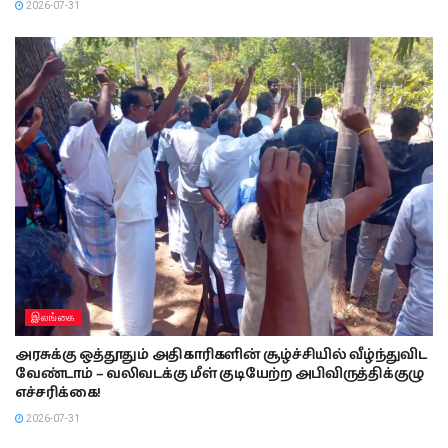
2026-07-31
இலங்கை
அரசுக்கு ஒத்தூதும் அதிகாரிகளின் சூழ்ச்சியில் வீழ்ந்துவிட
வேண்டாம் – வலிவடக்கு மீள் குடியேற்ற அபிவிருத்திக்குழு
எச்சரிக்கை!
2026-07-31