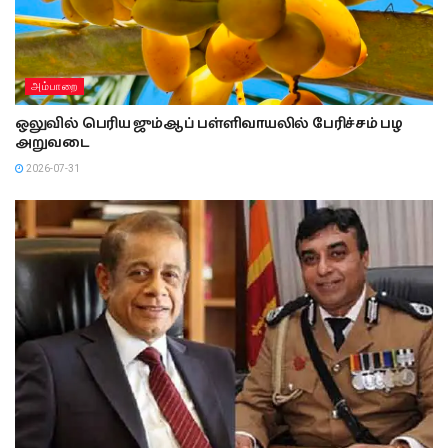
அம்பாறை
ஒலுவில் பெரிய ஜும்ஆப் பள்ளிவாயலில் பேரிச்சம் பழ
அறுவடை
2026-07-31