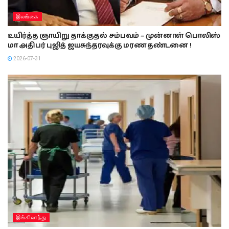
இலங்கை
உயிர்த்த ஞாயிறு தாக்குதல் சம்பவம் – முன்னாள் பொலிஸ்
மா அதிபர் புஜித் ஜயசுந்தரவுக்கு மரண தண்டனை !
2026-07-31
இங்கிலாந்து