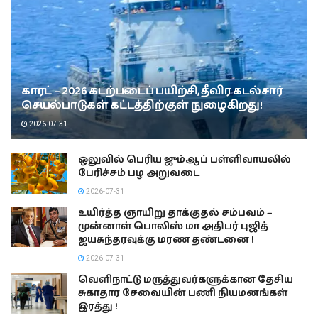
காரட் – 2026 கடற்படைப் பயிற்சி, தீவிர கடல்சார்
செயல்பாடுகள் கட்டத்திற்குள் நுழைகிறது!
2026-07-31
ஒலுவில் பெரிய ஜும்ஆப் பள்ளிவாயலில்
பேரிச்சம் பழ அறுவடை
2026-07-31
உயிர்த்த ஞாயிறு தாக்குதல் சம்பவம் –
முன்னாள் பொலிஸ் மா அதிபர் புஜித்
ஜயசுந்தரவுக்கு மரண தண்டனை !
2026-07-31
வெளிநாட்டு மருத்துவர்களுக்கான தேசிய
சுகாதார சேவையின் பணி நியமனங்கள்
இரத்து !