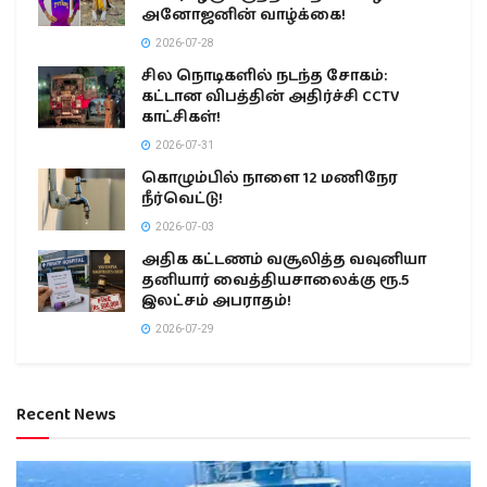
அனோஜனின் வாழ்க்கை!
2026-07-28
சில நொடிகளில் நடந்த சோகம்:
கட்டான விபத்தின் அதிர்ச்சி CCTV
காட்சிகள்!
2026-07-31
கொழும்பில் நாளை 12 மணிநேர
நீர்வெட்டு!
2026-07-03
அதிக கட்டணம் வசூலித்த வவுனியா
தனியார் வைத்தியசாலைக்கு ரூ.5
இலட்சம் அபராதம்!
2026-07-29
Recent News