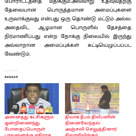
போராட்டத்தை மதிக்கும்.அவ்வாறு உதவுவதற்கு
தேவையான பொருத்தமான அமைப்புகளை
உருவாக்குவது என்பது ஒரு தொண்டு மட்டும் அல்ல.
அதைவிட ஆழமான பொருளில் தேசத்தை
நிர்மாணிப்பது என்ற நோக்கு நிலையில் இருந்து
அவ்வாறான அமைப்புக்கள் கட்டியெழுப்பப்பட
வேண்டும்.
Related
அனைத்து கட்சிகளும்
தியாக தீபம் திலீபனின்
ஒன்றிணைந்து
நினைவேந்தல்:
போதைப்பொருள்
அஞ்சலி செலுத்தினார்
பாவனைக்கு எதிராக
சிவாஜிலிங்கம்