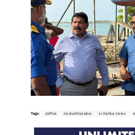
Tags:
Jaffna
neduntharakai
srilanka news
v