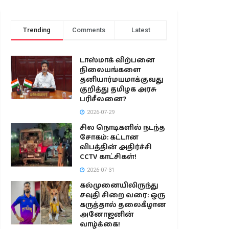
Trending
Comments
Latest
டாஸ்மாக் விற்பனை
நிலையங்களை
தனியார்மயமாக்குவது
குறித்து தமிழக அரசு
பரிசீலனை?
2026-07-29
சில நொடிகளில் நடந்த
சோகம்: கட்டான
விபத்தின் அதிர்ச்சி
CCTV காட்சிகள்!
2026-07-31
கல்முனையிலிருந்து
சவுதி சிறை வரை: ஒரு
கருத்தால் தலைகீழான
அனோஜனின்
வாழ்க்கை!