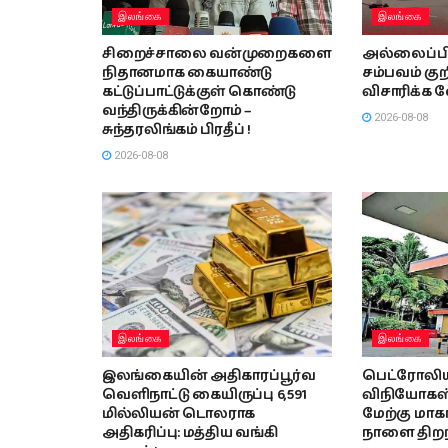
இலங்கை
இலங்கை
சிறைச்சாலை வன்முறைகளை
அல்லைப்பிட்ட
நிதானமாக கையாண்டு
சம்பவம் குறி
கட்டுப்பாட்டுக்குள் கொண்டு
விசாரிக்க 
வந்திருக்கின்றோம் –
2026-08-08
சுந்தரலிங்கம் பிரதீப் !
2026-08-08
இலங்கை
இலங்கை
இலங்கையின் அதிகாரப்பூர்வ
பெட்ரோலி
வெளிநாட்டு கையிருப்பு 6,591
விநியோகஸ்த
மில்லியன் டொலராக
மேற்கு மா
அதிகரிப்பு: மத்திய வங்கி
நாளை திறந்