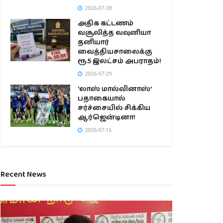
2026-07-28
அதிக கட்டணம்
வசூலித்த வவுனியா
தனியார்
வைத்தியசாலைக்கு
ரூ.5 இலட்சம் அபராதம்!
2026-07-29
‘லாஸ் மால்வினாஸ்’
பதாகையால்
சர்ச்சையில் சிக்கிய
ஆர்ஜென்டினா!
2026-07-16
Recent News