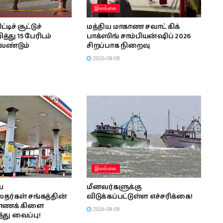
இலங்கை
ிச் சூட்டுச்
மத்திய மாகாண சவாட் கிக்
த்து 15 பேரிடம்
பாக்ஸிங் சாம்பியன்ஷிப் 2026
வேண்டும்
சிறப்பாக நிறைவு
2026-08-08
இலங்கை
ய
மீனவர்களுக்கு
ர்கள் சங்கத்தின்
விடுக்கப்பட்டுள்ள எச்சரிக்கை!
காணக் கிளை
2026-08-08
து வைப்பு!