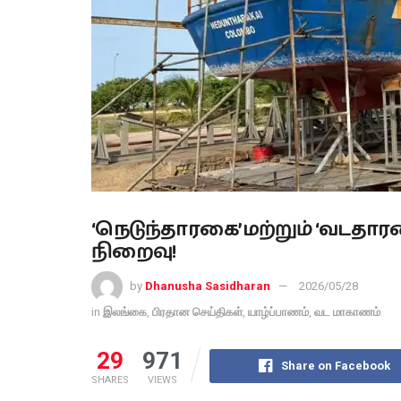
‘நெடுந்தாரகை’ மற்றும் ‘வடதார
நிறைவு!
by
Dhanusha Sasidharan
2026/05/28
in
இலங்கை
,
பிரதான செய்திகள்
,
யாழ்ப்பாணம்
,
வட மாகாணம்
29
971
Share on Facebook
SHARES
VIEWS