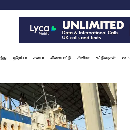
ந்து
ஐரோப்பா
கனடா
விளையாட்டு
சினிமா
கட்டுரைகள்
>>