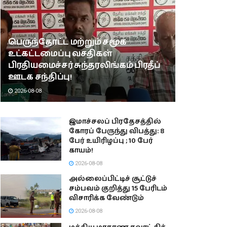
பெருந்தோட்ட மற்றும் சமூக
உட்கட்டமைப்பு வசதிகள்
பிரதியமைச்சர் சுந்தரலிங்கம் பிரதீப்
ஊடக சந்திப்பு!
2026-08-08
இமாச்சலப் பிரதேசத்தில்
கோரப் பேருந்து விபத்து: 8
பேர் உயிரிழப்பு ; 10 பேர்
காயம்!
2026-08-08
அல்லைப்பிட்டிச் சூட்டுச்
சம்பவம் குறித்து 15 பேரிடம்
விசாரிக்க வேண்டும்
2026-08-08