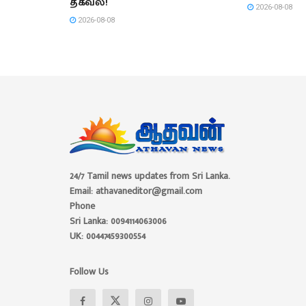
தகவல்!
2026-08-08
2026-08-08
24/7 Tamil news updates from Sri Lanka.
Email: athavaneditor@gmail.com
Phone
Sri Lanka: 0094114063006
UK: 00447459300554
Follow Us