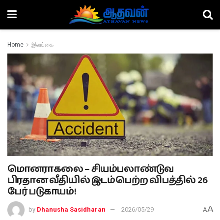
Home
இலங்கை
மொனராகலை – சியம்பலாண்டுவ
பிரதான வீதியில் இடம்பெற்ற விபத்தில் 26
பேர் படுகாயம்!
A
by
Dhanusha Sasidharan
2026/05/29
A