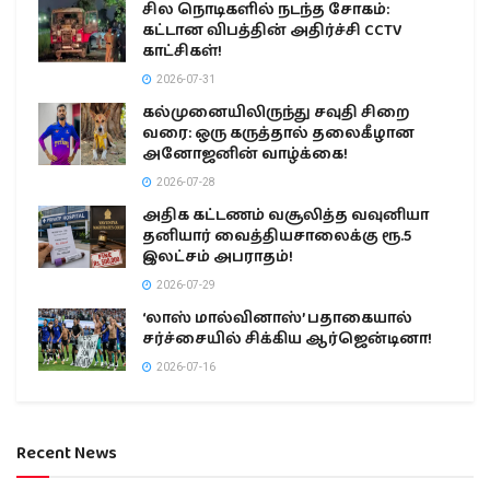
சில நொடிகளில் நடந்த சோகம்:
கட்டான விபத்தின் அதிர்ச்சி CCTV
காட்சிகள்!
2026-07-31
கல்முனையிலிருந்து சவுதி சிறை
வரை: ஒரு கருத்தால் தலைகீழான
அனோஜனின் வாழ்க்கை!
2026-07-28
அதிக கட்டணம் வசூலித்த வவுனியா
தனியார் வைத்தியசாலைக்கு ரூ.5
இலட்சம் அபராதம்!
2026-07-29
‘லாஸ் மால்வினாஸ்’ பதாகையால்
சர்ச்சையில் சிக்கிய ஆர்ஜென்டினா!
2026-07-16
Recent News