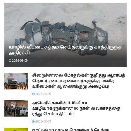
யாழில் வீட்டை சுத்தம் செய்தவருக்கு காத்திருந்த
அதிர்ச்சி!
2026-08-09
சிறைச்சாலை மோதல்கள் குறித்து ஆராயத்
தொடர்புடைய தலைவர்களுக்கு மனித
உரிமைகள் ஆணைக்குழு அழைப்பு!
2026-08-09
அமெரிக்காவில் H-1B விசா
ஊழியர்களுக்கான 60 நாள் அவகாசத்தை
ரத்து செய்ய திட்டம்!
2026-08-09
நாட்டில் 90,000-ஐ நெருங்கும் டெங்கு