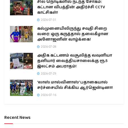
சில நொடிகளில் நடந்த சோகம்:
கட்டான விபத்தின் அதிர்ச்சி CCTV
காட்சிகள்!
2026-07-31
கல்முனையிலிருந்து சவுதி சிறை
வரை: ஒரு கருத்தால் தலைகீழான
அனோஜனின் வாழ்க்கை!
2026-07-28
அதிக கட்டணம் வசூலித்த வவுனியா
தனியார் வைத்தியசாலைக்கு ரூ.5
இலட்சம் அபராதம்!
2026-07-29
‘லாஸ் மால்வினாஸ்’ பதாகையால்
சர்ச்சையில் சிக்கிய ஆர்ஜென்டினா!
2026-07-16
Recent News