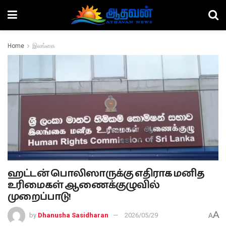
Home
இலங்கை
ஹட்டன் பொலிஸாருக்கு எதிராக மனித
உரிமைகள் ஆணைக்குழுவில்
முறைப்பாடு!
A
by
Dhanusha Sasidharan
2026/05/29
A