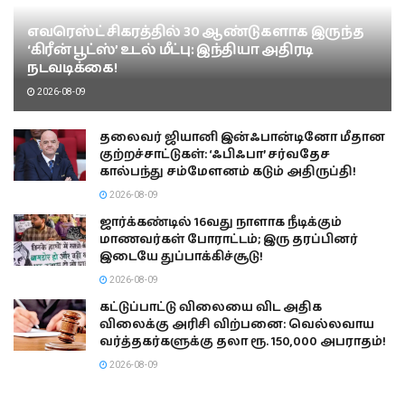
எவரெஸ்ட் சிகரத்தில் 30 ஆண்டுகளாக இருந்த
‘கிரீன் பூட்ஸ்’ உடல் மீட்பு: இந்தியா அதிரடி
நடவடிக்கை!
2026-08-09
தலைவர் ஜியானி இன்ஃபான்டினோ மீதான
குற்றச்சாட்டுகள்: ‘ஃபிஃபா’ சர்வதேச
கால்பந்து சம்மேளனம் கடும் அதிருப்தி!
2026-08-09
ஜார்க்கண்டில் 16வது நாளாக நீடிக்கும்
மாணவர்கள் போராட்டம்; இரு தரப்பினர்
இடையே துப்பாக்கிச்சூடு!
2026-08-09
கட்டுப்பாட்டு விலையை விட அதிக
விலைக்கு அரிசி விற்பனை: வெல்லவாய
வர்த்தகர்களுக்கு தலா ரூ. 150,000 அபராதம்!
2026-08-09