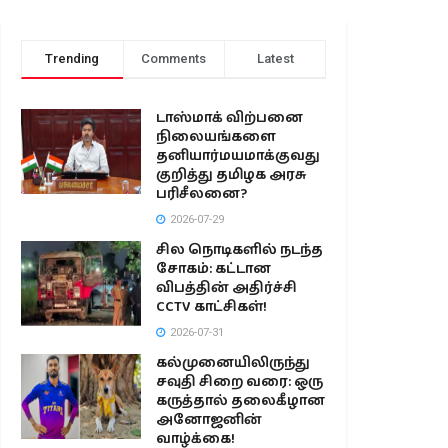
Trending
Comments
Latest
டாஸ்மாக் விற்பனை
நிலையங்களை
தனியார்மயமாக்குவது
குறித்து தமிழக அரசு
பரிசீலனை?
2026-07-29
சில நொடிகளில் நடந்த
சோகம்: கட்டான
விபத்தின் அதிர்ச்சி
CCTV காட்சிகள்!
2026-07-31
கல்முனையிலிருந்து
சவுதி சிறை வரை: ஒரு
கருத்தால் தலைகீழான
அனோஜனின்
வாழ்க்கை!