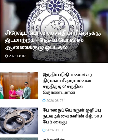
சிரேஷ்ட பொலிஸ் அதிகாரிகளுக்கு
இடமாற்றம் – தேசிய பொலிஸ்
ஆணைக்குழு ஒப்புதல்
2026-08-07
இந்திய நிதியமைச்சர்
நிர்மலா சீதாராமனை
சந்தித்த செந்தில்
தொண்டமான்
2026-08-07
போதைப்பொருள் ஒழிப்பு
நடவடிக்கைகளின் கீழ், 508
பேர் கைது
2026-08-07