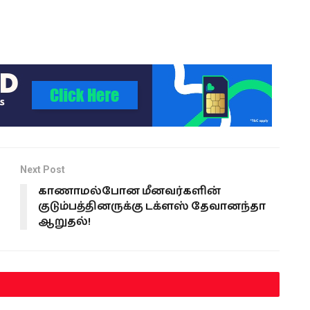
Next Post
காணாமல்போன மீனவர்களின்
குடும்பத்தினருக்கு டக்ளஸ் தேவானந்தா
ஆறுதல்!