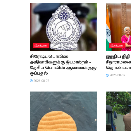
இலங்கை
இலங்கை
சிரேஷ்ட பொலிஸ்
இந்திய நித
அதிகாரிகளுக்கு இடமாற்றம் –
சீதாராமனை 
தேசிய பொலிஸ் ஆணைக்குழு
தொண்டமா
ஒப்புதல்
2026-08-07
2026-08-07