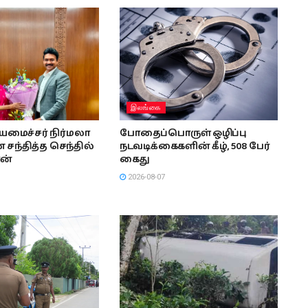
இலங்கை
ியமைச்சர் நிர்மலா
போதைப்பொருள் ஒழிப்பு
சந்தித்த செந்தில்
நடவடிக்கைகளின் கீழ், 508 பேர்
ன்
கைது
2026-08-07