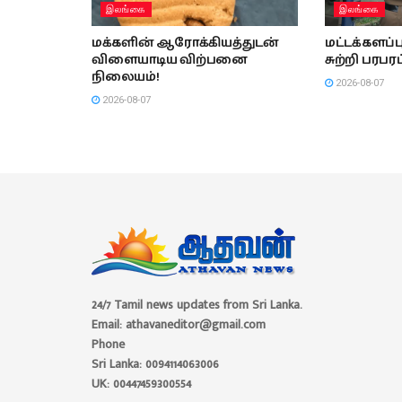
இலங்கை
இலங்கை
மக்களின் ஆரோக்கியத்துடன்
மட்டக்களப
விளையாடிய விற்பனை
சுற்றி பரபரப
நிலையம்!
2026-08-07
2026-08-07
24/7 Tamil news updates from Sri Lanka.
Email: athavaneditor@gmail.com
Phone
Sri Lanka: 0094114063006
UK: 00447459300554