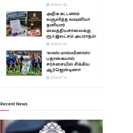
2026-07-28
அதிக கட்டணம்
வசூலித்த வவுனியா
தனியார்
வைத்தியசாலைக்கு
ரூ.5 இலட்சம் அபராதம்!
2026-07-29
‘லாஸ் மால்வினாஸ்’
பதாகையால்
சர்ச்சையில் சிக்கிய
ஆர்ஜென்டினா!
2026-07-16
Recent News