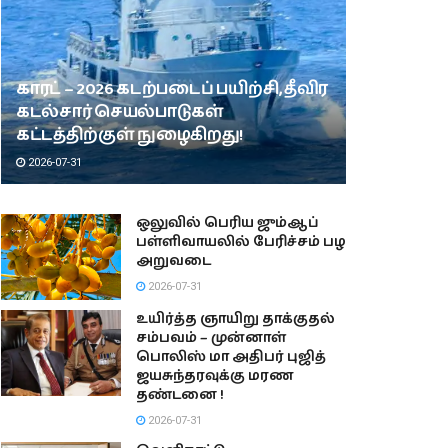
காரட் – 2026 கடற்படைப் பயிற்சி, தீவிர
கடல்சார் செயல்பாடுகள்
கட்டத்திற்குள் நுழைகிறது!
2026-07-31
ஒலுவில் பெரிய ஜும்ஆப்
பள்ளிவாயலில் பேரிச்சம் பழ
அறுவடை
2026-07-31
உயிர்த்த ஞாயிறு தாக்குதல்
சம்பவம் – முன்னாள்
பொலிஸ் மா அதிபர் புஜித்
ஜயசுந்தரவுக்கு மரண
தண்டனை !
2026-07-31