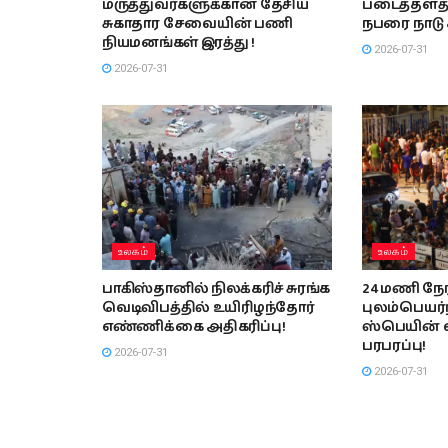
மருத்துவர்களுக்கான தேசிய
படைத்தளத்
சுகாதார சேவையின் பணி
நபரை நாடு க
நியமனங்கள் இரத்து !
2026-07-31
2026-07-31
உலகம்
உலகம்
பாகிஸ்தானில் நிலக்கரிச் சுரங்க
24 மணி நேரத
வெடிவிபத்தில் உயிரிழந்தோர்
புலம்பெயர்
எண்ணிக்கை அதிகரிப்பு!
ஸ்பெயின் 
பரபரப்பு!
2026-07-31
2026-07-31