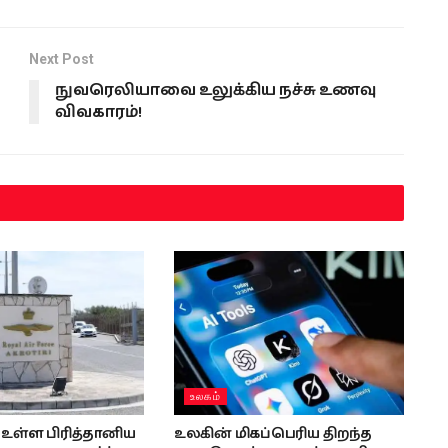
Next Post
நுவரெலியாவை உலுக்கிய நச்சு உணவு
விவகாரம்!
உலகம்
உள்ள பிரித்தானிய
உலகின் மிகப்பெரிய திறந்த