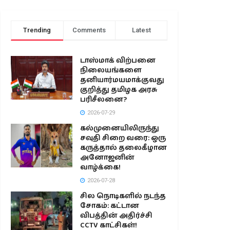
Trending
Comments
Latest
டாஸ்மாக் விற்பனை
நிலையங்களை
தனியார்மயமாக்குவது
குறித்து தமிழக அரசு
பரிசீலனை?
2026-07-29
கல்முனையிலிருந்து
சவுதி சிறை வரை: ஒரு
கருத்தால் தலைகீழான
அனோஜனின்
வாழ்க்கை!
2026-07-28
சில நொடிகளில் நடந்த
சோகம்: கட்டான
விபத்தின் அதிர்ச்சி
CCTV காட்சிகள்!