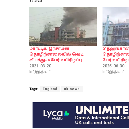
Related
மராட்டிய இரசாயன
தெலுங்கா
தொழிற்சாலையில் வெடி
தொழிற்சாலை
விபத்து- 4 பேர் உயிரிழப்பு
பேர் உயிரிழப்
2021-03-20
2025-06-30
In "இந்தியா"
In "இந்தியா"
Tags:
England
uk news