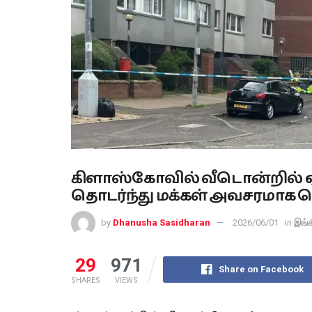
கிளாஸ்கோவில் வீடொன்றில் ஏ
தொடர்ந்து மக்கள் அவசரமாக 
by
Dhanusha Sasidharan
2026/06/01
in
இங்க
29
971
Share on Facebook
SHARES
VIEWS