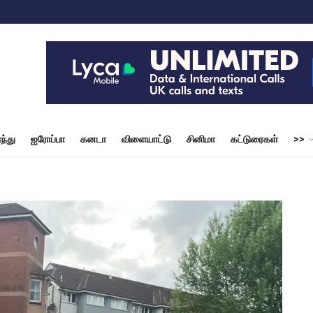
ந்து
ஐரோப்பா
கனடா
விளையாட்டு
சினிமா
கட்டுரைகள்
>>