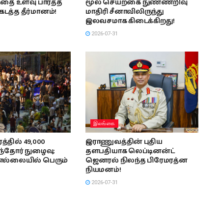
தை உளவு பார்த்த
மூல செயற்கை நுண்ணறிவு
டத்த தீர்மானம்!
மாதிரி சீனாவிலிருந்து
இலவசமாக கிடைக்கிறது!
2026-07-31
இலங்கை
்தில் 49,000
இராணுவத்தின் புதிய
ந்தோர் நுழைவு;
தளபதியாக லெப்டினன்ட்
எல்லையில் பெரும்
ஜெனரல் நிலந்த பிரேமரத்ன
நியமனம்!
2026-07-31