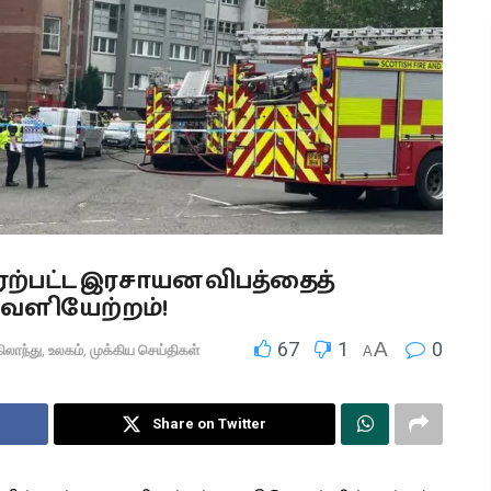
ற்பட்ட இரசாயன விபத்தைத்
வௌியேற்றம்!
67
1
A
0
ிலாந்து
,
உலகம்
,
முக்கிய செய்திகள்
A
Share on Twitter