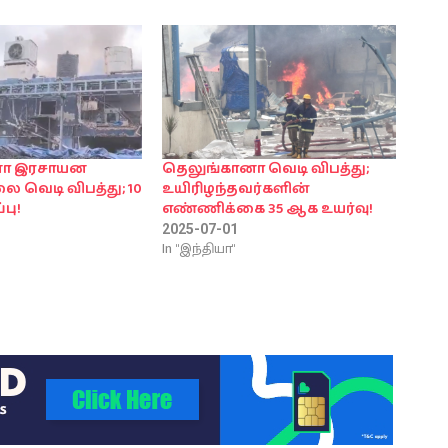
னா இரசாயன
தெலுங்கானா வெடி விபத்து;
 வெடி விபத்து; 10
உயிரிழந்தவர்களின்
பு!
எண்ணிக்கை 35 ஆக உயர்வு!
2025-07-01
In "இந்தியா"