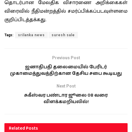
தொடர்பான மேலதிக விசாரணை அறிக்கைகள்
விரைவில் நீதிமன்றத்தில் சமர்ப்பிக்கப்படவுள்ளமை
குறிப்பிடத்தக்கது.
Related
சுரேஷ் சலே
சுரேஷ் சலே
எதிர்நோக்கும்
சித்திரவதைக்குள்ளாக்
மனிதாபிமானப்
கப்படுவதாக கூறப்படும்
பிரச்சினைகளில்
சம்பவத்தில் மனித
தலையிடுமாறு கோரி,
உரிமை ஆணைக்குழு
பரிசுத்த பாப்பரசர்
தீவிர விசாரணை!
லியோவிற்கு கடிதம்!
2026-06-16
In "இலங்கை"
2026-06-23
In "இலங்கை"