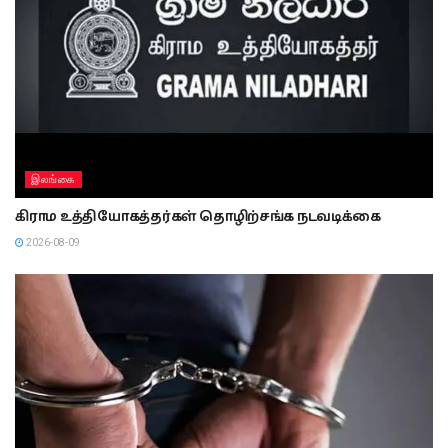
இலங்கை
எட்டாவது வாரமாகவும் பலாலியில் போராட்டம்!
2026-08-09
இலங்கை
வெலிகம மணல்கம கடலில் சர்ஃபிங் விளையாடிய