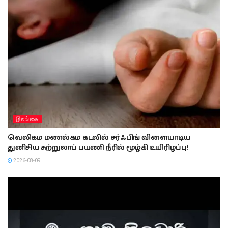
Next Post
சுகீஸ்வர பண்டார ஜூலை 08 வரை
விளக்கமறியலில்!
Related
Posts