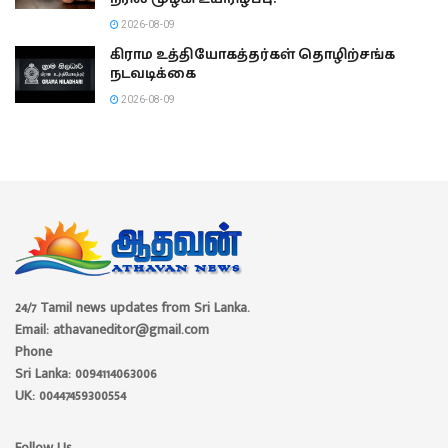
தனியார் வைத்தியசாலைக்கு ரூ.5
இலட்சம் அபராதம்!
2026-07-29
‘லாஸ் மால்வினாஸ்’ பதாகையால்
சர்ச்சையில் சிக்கிய ஆர்ஜென்டினா!
2026-07-16
Recent News
பிரேசிலின் ரியோ டி ஜெனிரோவில்
ஹெலிகாப்டர் விபத்து: விமானி உட்பட இருவர்
உயிரிழப்பு!