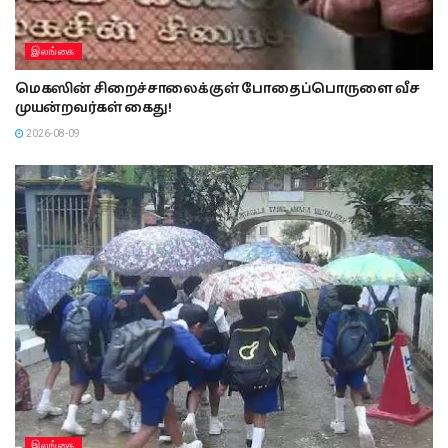
இலங்கை
நாடு தழுவிய பொலிஸ் சோதனை நடவடிக்கை : ஒரே
நாளில் 437 சந்தேக நபர்கள் கைது!
2026-08-09