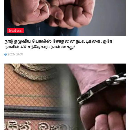
துனிசிய சுற்றுலாப் பயணி நீரில் மூழ்கி உயிரிழப்பு!
2026-08-09
இலங்கை
கிராம உத்தியோகத்தர்கள் தொழிற்சங்க நடவடிக்கை
2026-08-09