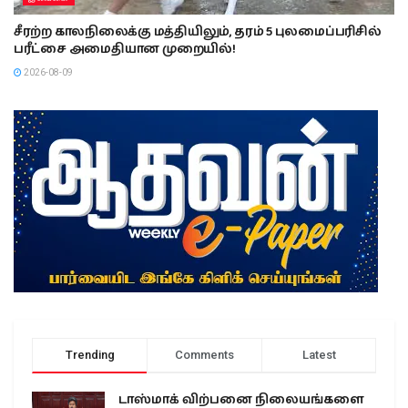
இலங்கை
மெகஸின் சிறைச்சாலைக்குள் போதைப்பொருளை வீச
முயன்றவர்கள் கைது!
2026-08-09