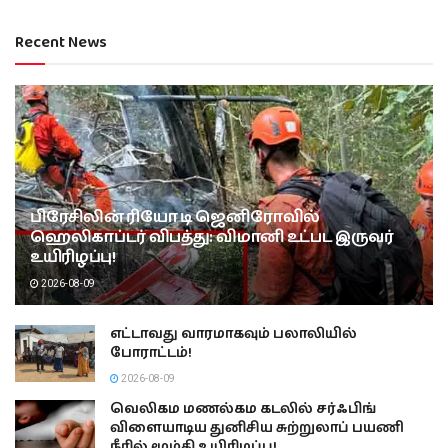
Trending
Comments
Latest
டாஸ்மாக் விற்பனை நிலையங்களை
தனியார்மயமாக்குவது குறித்து தமிழக
அரசு பரிசீலனை?
2026-07-29
சில நொடிகளில் நடந்த சோகம்:
கட்டான விபத்தின் அதிர்ச்சி CCTV
காட்சிகள்!
2026-07-31
கல்முனையிலிருந்து சவுதி சிறை
வரை: ஒரு கருத்தால் தலைகீழான
அனோஜனின் வாழ்க்கை!
2026-07-28
அதிக கட்டணம் வசூலித்த வவுனியா