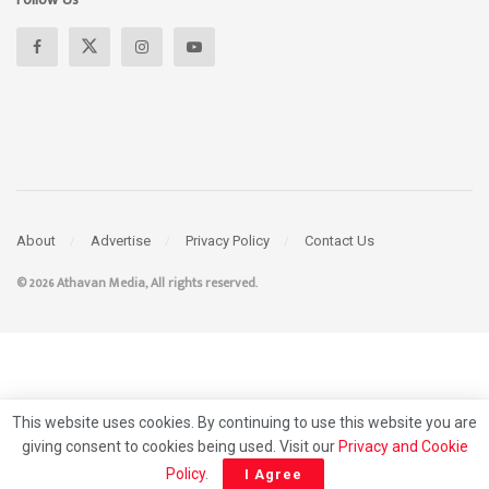
2026-08-09
எட்டாவது வாரமாகவும் பலாலியில்
போராட்டம்!
2026-08-09
வெலிகம மணல்கம கடலில் சர்ஃபிங்
விளையாடிய துனிசிய சுற்றுலாப் பயணி
நீரில் மூழ்கி உயிரிழப்பு!
2026-08-09
கிராம உத்தியோகத்தர்கள் தொழிற்சங்க
நடவடிக்கை
2026-08-09
This website uses cookies. By continuing to use this website you are
giving consent to cookies being used. Visit our
Privacy and Cookie
Policy
.
I Agree