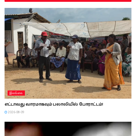
சுரேஷ் சலேவை
தொடர்ந்தும் தடுப்புக்
காவலில் வைக்க
நீதிமன்றம் உத்தரவு!
2026-04-22
In "இலங்கை"
Tags:
srilanka news
suresh sale
Previous Post
ஜனாதிபதி தலைமையில் பேரிடர்
முகாமைத்துவத்திற்கான தேசிய சபை கூடியது