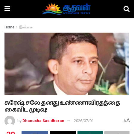
Home
இலங்கை
சுரேஷ் சலே தனது உண்ணாவிரதத்தை
கைவிட முடிவு!
A
by
Dhanusha Sasidharan
2026/07/01
A