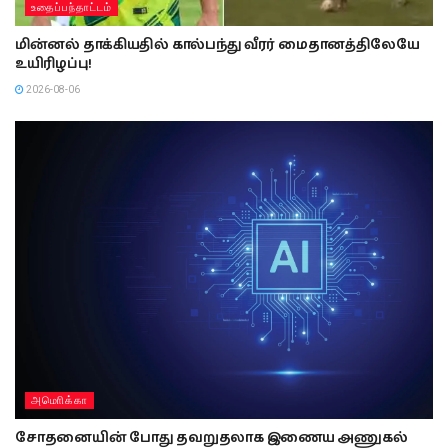
உதைப்பந்தாட்டம்
மின்னல் தாக்கியதில் கால்பந்து வீரர் மைதானத்திலேயே
உயிரிழப்பு!
2026-08-06
அமொிக்கா
சோதனையின் போது தவறுதலாக இணைய அணுகல்