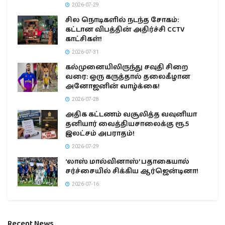
2026-07-29
சில நொடிகளில் நடந்த சோகம்:
கட்டான விபத்தின் அதிர்ச்சி CCTV
காட்சிகள்!
2026-07-31
கல்முனையிலிருந்து சவுதி சிறை
வரை: ஒரு கருத்தால் தலைகீழான
அனோஜனின் வாழ்க்கை!
2026-07-28
அதிக கட்டணம் வசூலித்த வவுனியா
தனியார் வைத்தியசாலைக்கு ரூ.5
இலட்சம் அபராதம்!
2026-07-29
‘லாஸ் மால்வினாஸ்’ பதாகையால்
சர்ச்சையில் சிக்கிய ஆர்ஜென்டினா!
2026-07-16
Recent News