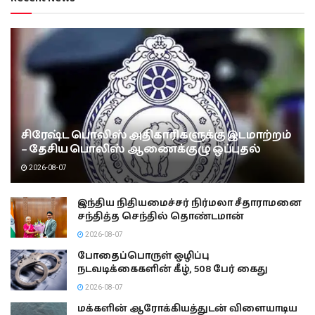
சிரேஷ்ட பொலிஸ் அதிகாரிகளுக்கு இடமாற்றம்
– தேசிய பொலிஸ் ஆணைக்குழு ஒப்புதல்
2026-08-07
இந்திய நிதியமைச்சர் நிர்மலா சீதாராமனை
சந்தித்த செந்தில் தொண்டமான்
2026-08-07
போதைப்பொருள் ஒழிப்பு
நடவடிக்கைகளின் கீழ், 508 பேர் கைது
2026-08-07
மக்களின் ஆரோக்கியத்துடன் விளையாடிய