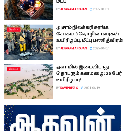
மீட்பு!
BY
JEYARAM ANOJAN
2025-01-08
அசாம் நிலக்கரி சுரங்க
இந்தியா
சோகம்: 3 தொழிலாளர்கள்
உயிரிழப்பு, மீட்பு பணி தீவிரம்!
BY
JEYARAM ANOJAN
2025-01-07
அசாமில் இடைவிடாது
இந்தியா
தொடரும் கனமழை : 26 பேர்
உயிரிழப்பு!
BY
KAVIPRIYA S
2024-06-19