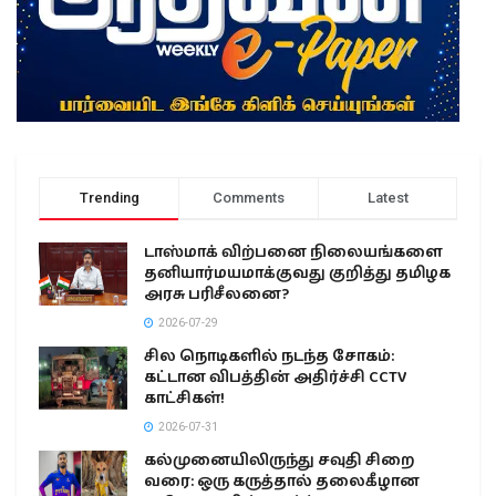
Trending
Comments
Latest
டாஸ்மாக் விற்பனை நிலையங்களை
தனியார்மயமாக்குவது குறித்து தமிழக
அரசு பரிசீலனை?
2026-07-29
சில நொடிகளில் நடந்த சோகம்:
கட்டான விபத்தின் அதிர்ச்சி CCTV
காட்சிகள்!
2026-07-31
கல்முனையிலிருந்து சவுதி சிறை
வரை: ஒரு கருத்தால் தலைகீழான