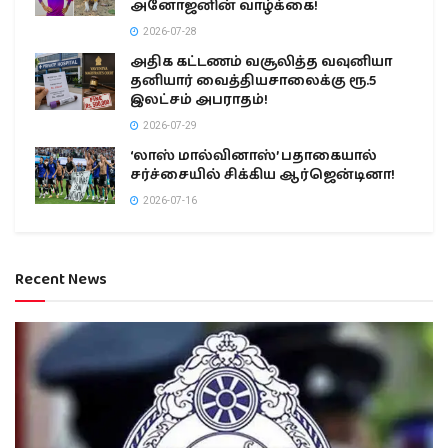
அனோஜனின் வாழ்க்கை!
2026-07-28
அதிக கட்டணம் வசூலித்த வவுனியா
தனியார் வைத்தியசாலைக்கு ரூ.5
இலட்சம் அபராதம்!
2026-07-29
‘லாஸ் மால்வினாஸ்’ பதாகையால்
சர்ச்சையில் சிக்கிய ஆர்ஜென்டினா!
2026-07-16
Recent News