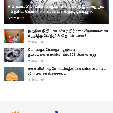
சிரேஷ்ட பொலிஸ் அதிகாரிகளுக்கு இடமாற்றம்
– தேசிய பொலிஸ் ஆணைக்குழு ஒப்புதல்
2026-08-07
இந்திய நிதியமைச்சர் நிர்மலா சீதாராமனை
சந்தித்த செந்தில் தொண்டமான்
2026-08-07
போதைப்பொருள் ஒழிப்பு
நடவடிக்கைகளின் கீழ், 508 பேர் கைது
2026-08-07
மக்களின் ஆரோக்கியத்துடன் விளையாடிய
விற்பனை நிலையம்!
2026-08-07