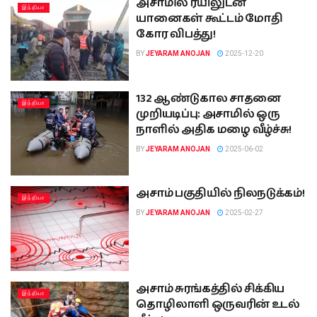
அசாமில் ரயிலுடன்
இந்தியா
யானைகள் கூட்டம் மோதி
கோர விபத்து!
BY
JEYARAM ANOJAN
2025-12-20
132 ஆண்டுகால சாதனை
இந்தியா
முறியடிப்பு: அசாமில் ஒரு
நாளில் அதிக மழை வீழ்ச்சு!
BY
JEYARAM ANOJAN
2025-06-02
அசாம் பகுதியில் நிலநடுக்கம்!
இந்தியா
BY
JEYARAM ANOJAN
2025-02-27
அசாம் சுரங்கத்தில் சிக்கிய
இந்தியா
தொழிலாளி ஒருவரின் உடல்