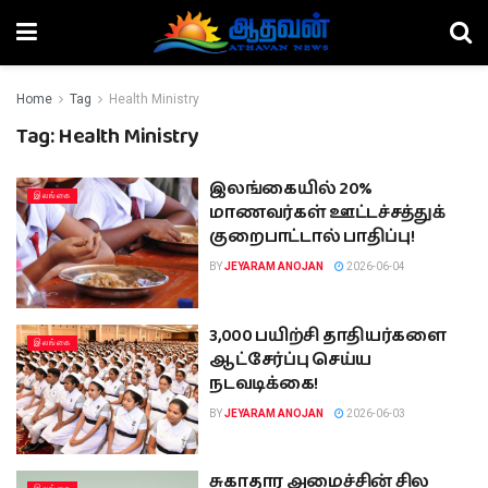
Home
Tag
Health Ministry
Tag:
Health Ministry
இலங்கையில் 20%
இலங்கை
மாணவர்கள் ஊட்டச்சத்துக்
குறைபாட்டால் பாதிப்பு!
BY
JEYARAM ANOJAN
2026-06-04
3,000 பயிற்சி தாதியர்களை
இலங்கை
ஆட்சேர்ப்பு செய்ய
நடவடிக்கை!
BY
JEYARAM ANOJAN
2026-06-03
சுகாதார அமைச்சின் சில