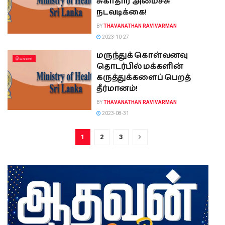
சுகாதார அமைச்சு
நடவடிக்கை!
BY
THAVANATHAN RAVIVARMAN
2023-10-27
மருந்துக் கொள்வனவு
இலங்கை
தொடர்பில் மக்களின்
கருத்துக்களைப் பெறத்
தீர்மானம்!
BY
THAVANATHAN RAVIVARMAN
2023-08-31
1
2
3