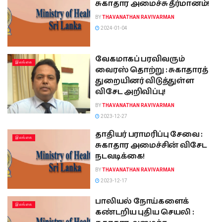
சுகாதார அமைச்சு தீர்மானம்!
BY
THAVANATHAN RAVIVARMAN
2024-01-04
வேகமாகப் பரவிவரும்
இலங்கை
வைரஸ் தொற்று : சுகாதாரத்
துறையினர் விடுத்துள்ள
விசேட அறிவிப்பு!
BY
THAVANATHAN RAVIVARMAN
2023-12-27
தாதியர் பராமரிப்பு சேவை :
இலங்கை
சுகாதார அமைச்சின் விசேட
நடவடிக்கை!
BY
THAVANATHAN RAVIVARMAN
2023-12-17
பாலியல் நோய்களைக்
இலங்கை
கண்டறிய புதிய செயலி :