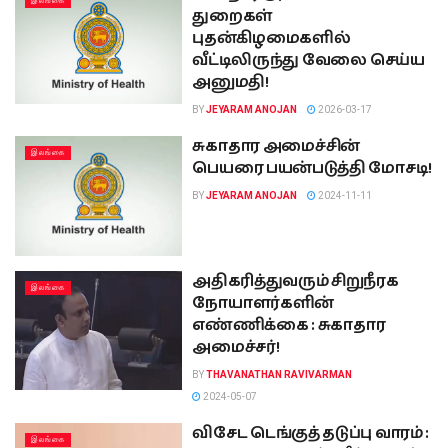
இலங்கை
துறைகள்
புதன்கிழமைகளில்
வீட்டிலிருந்து வேலை செய்ய
அனுமதி!
BY
JEYARAM ANOJAN
2026-03-17
சுகாதார அமைச்சின்
இலங்கை
பெயரை பயன்படுத்தி மோசடி!
BY
JEYARAM ANOJAN
2024-11-11
அதிகரித்துவரும் சிறுநீரக
இலங்கை
நோயாளர்களின்
எண்ணிக்கை : சுகாதார
அமைச்சர்!
BY
THAVANATHAN RAVIVARMAN
2024-05-07
விசேட டெங்குத் தடுப்பு வாரம் :
இலங்கை