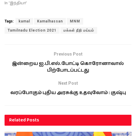
அறிவித்துள்ளது. கூட்டத்தில்
In "இந்தியா"
கட்சியின் கட்டமைப்பை
வலுப்படுத்துவது குறித்து
ஆலோசிக்கப்படவுள்ளதுடன்
Tags:
kamal
Kamalhassan
MNM
கட்சியை அடுத்த
Tamilnadu Election 2021
மக்கள் நீதி மய்யம்
கட்டத்துக்கு எடுத்துச்
செல்வதற்காக மேற்கொள்ள
வேண்டிய பணிகள் குறித்து
விவாதிக்கப்படவுள்ளது.
Previous Post
குறிப்பாக வரவிருக்கும்
இன்றைய ஐ.பி.எல்.போட்டி கொரோனாவால்
உள்ளாட்சித் தேர்தலுக்கு
கட்சியை தயார்படுத்துவது
பிற்போடப்பட்டது
தொடர்பான
அறிவுறுத்தல்களை கட்சித்
Next Post
தலைவர் கமல்ஹாசன்
வரப்போகும் புதிய அரசுக்கு உதவுவோம் : குஷ்பு
வழங்கவுள்ளமையும்
குறிப்பிடத்தக்கது
Related
Posts