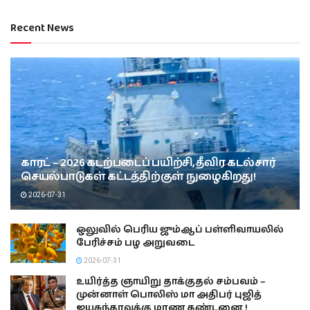
Recent News
காரட் – 2026 கடற்படைப் பயிற்சி, தீவிர கடல்சார்
செயல்பாடுகள் கட்டத்திற்குள் நுழைகிறது!
2026-07-31
ஒலுவில் பெரிய ஜும்ஆப் பள்ளிவாயலில்
பேரிச்சம் பழ அறுவடை
2026-07-31
உயிர்த்த ஞாயிறு தாக்குதல் சம்பவம் –
முன்னாள் பொலிஸ் மா அதிபர் புஜித்
ஜயசுந்தரவுக்கு மரண தண்டனை !