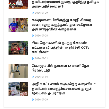
தனியார்மயமாக்குவது குறித்து தமிழக
அரசு பரிசீலனை?
2026-07-29
கல்முனையிலிருந்து சவுதி சிறை
வரை: ஒரு கருத்தால் தலைகீழான
அனோஜனின் வாழ்க்கை!
2026-07-28
சில நொடிகளில் நடந்த சோகம்:
கட்டான விபத்தின் அதிர்ச்சி CCTV
காட்சிகள்!
2026-07-31
கொழும்பில் நாளை 12 மணிநேர
நீர்வெட்டு!
2026-07-03
அதிக கட்டணம் வசூலித்த வவுனியா
தனியார் வைத்தியசாலைக்கு ரூ.5
இலட்சம் அபராதம்!
2026-07-29