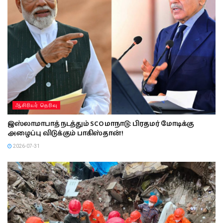
ஆசிரியர் தெரிவு
இஸ்லாமாபாத் நடத்தும் SCO மாநாடு: பிரதமர் மோடிக்கு
அழைப்பு விடுக்கும் பாகிஸ்தான்!
2026-07-31