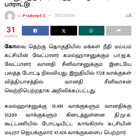
பாராட்டு!
A
by
PradeepS S
2021/05/03
A
31
SHARES
கோ
வை தெற்கு தொகுதியில் மக்கள் நீதி மய்யம்
கட்சியின் வேட்பாளர் கமல்ஹாசனுக்கும் பா.ஜ.க.
வேட்பாளர் வானதி சீனிவாசனுக்கும் இடையே
பலத்த போட்டி நிலவியது. இறுதியில் 1728 வாக்குகள்
வித்தியாசத்தில் வானதி சீனிவாசன்
வெற்றிபெற்றதாக அறிவிக்கப்பட்டது.
கமல்ஹாசனுக்கு 51,481 வாக்குகளும் வானதிக்கு
53,209 வாக்குகளும் கிடைத்துள்ளன. தி.மு.க.
கூட்டணியில் போட்டியிட்ட காங்கிரஸ் கட்சியின்
மயுரா ஜெயக்குமார் 41,426 வாக்குகளைப் பெற்றார்.