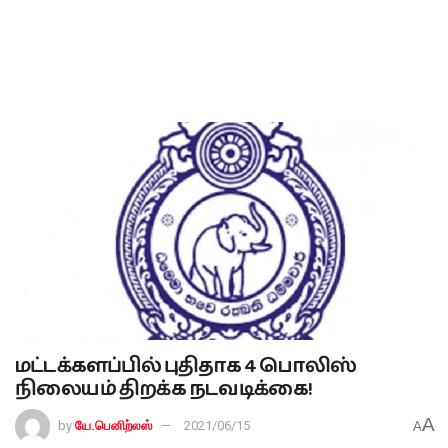
மட்டக்களப்பில் புதிதாக 4 பொலிஸ்
நிலையம் திறக்க நடவடிக்கை!
A
by
யே.பெனிற்லஸ்
2021/06/15
A