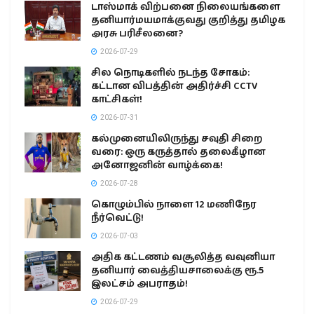
டாஸ்மாக் விற்பனை நிலையங்களை
தனியார்மயமாக்குவது குறித்து தமிழக
அரசு பரிசீலனை?
2026-07-29
சில நொடிகளில் நடந்த சோகம்:
கட்டான விபத்தின் அதிர்ச்சி CCTV
காட்சிகள்!
2026-07-31
கல்முனையிலிருந்து சவுதி சிறை
வரை: ஒரு கருத்தால் தலைகீழான
அனோஜனின் வாழ்க்கை!
2026-07-28
கொழும்பில் நாளை 12 மணிநேர
நீர்வெட்டு!
2026-07-03
அதிக கட்டணம் வசூலித்த வவுனியா
தனியார் வைத்தியசாலைக்கு ரூ.5
இலட்சம் அபராதம்!
2026-07-29