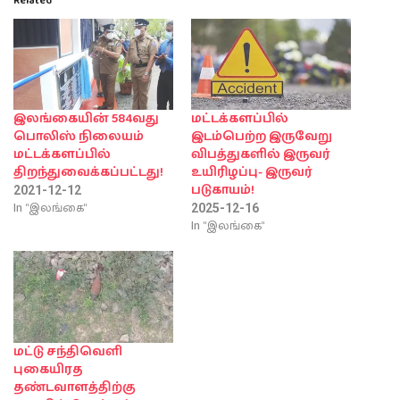
Related
இலங்கையின் 584வது
மட்டக்களப்பில்
பொலிஸ் நிலையம்
இடம்பெற்ற இருவேறு
மட்டக்களப்பில்
விபத்துகளில் இருவர்
திறந்துவைக்கப்பட்டது!
உயிரிழப்பு- இருவர்
படுகாயம்!
2021-12-12
In "இலங்கை"
2025-12-16
In "இலங்கை"
மட்டு சந்திவெளி
புகையிரத
தண்டவாளத்திற்கு