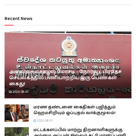
Recent News
அஸ்வெசும ஊழல் மோசடி – நோர்வூட் பிரதேச
செயலகத்தில் பணியாற்றிய இரு பெண்கள்
கைது!
2026-08-01
மரண தண்டனை கைதிகள் புஜித்தும்
ஹெமசிறியும் ஒப்புதல் வாக்குமூலம்!
2026-08-01
மட்டக்களப்பில் மாற்று திறனாளிகளுக்கு
அம்மை அப்பன் இல்லம் கட்டு மானப்பணி