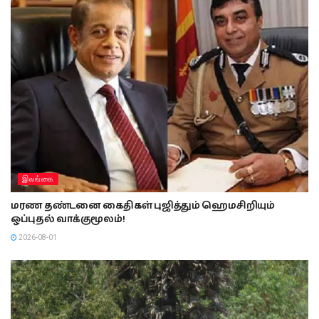
இலங்கை
மரண தண்டனை கைதிகள் புஜித்தும் ஹெமசிறியும்
ஒப்புதல் வாக்குமூலம்!
2026-08-01