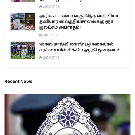
2026-07-28
அதிக கட்டணம் வசூலித்த வவுனியா
தனியார் வைத்தியசாலைக்கு ரூ.5
இலட்சம் அபராதம்!
2026-07-29
‘லாஸ் மால்வினாஸ்’ பதாகையால்
சர்ச்சையில் சிக்கிய ஆர்ஜென்டினா!
2026-07-16
Recent News