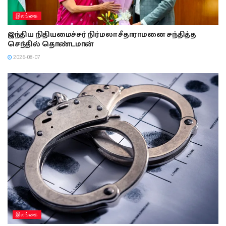
இலங்கை
இந்திய நிதியமைச்சர் நிர்மலா சீதாராமனை சந்தித்த
செந்தில் தொண்டமான்
2026-08-07
இலங்கை