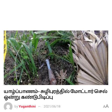
யாழ்ப்பாணம்- சுழிபுரத்தில் மோட்டார் செல்
ஒன்று கண்டுபிடிப்பு
A
by
Yuganthini
2021/06/18
A