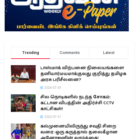
Trending
Comments
Latest
டாஸ்மாக் விற்பனை நிலையங்களை
தனியார்மயமாக்குவது குறித்து தமிழக
அரசு பரிசீலனை?
2026-07-29
சில நொடிகளில் நடந்த சோகம்:
கட்டான விபத்தின் அதிர்ச்சி CCTV
காட்சிகள்!
2026-07-31
கல்முனையிலிருந்து சவுதி சிறை
வரை: ஒரு கருத்தால் தலைகீழான
அனோஜனின் வாழ்க்கை!