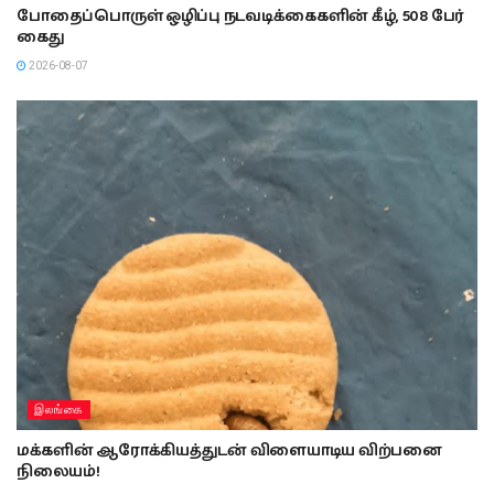
போதைப்பொருள் ஒழிப்பு நடவடிக்கைகளின் கீழ், 508 பேர்
கைது
2026-08-07
இலங்கை
மக்களின் ஆரோக்கியத்துடன் விளையாடிய விற்பனை
நிலையம்!