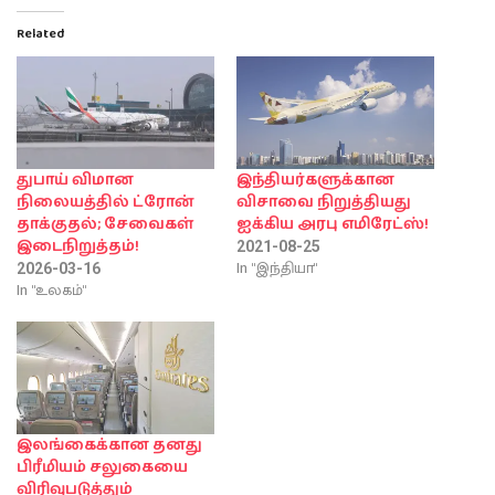
Related
துபாய் விமான
இந்தியர்களுக்கான
நிலையத்தில் ட்ரோன்
விசாவை நிறுத்தியது
தாக்குதல்; சேவைகள்
ஐக்கிய அரபு எமிரேட்ஸ்!
இடைநிறுத்தம்!
2021-08-25
In "இந்தியா"
2026-03-16
In "உலகம்"
இலங்கைக்கான தனது
பிரீமியம் சலுகையை
விரிவுபடுத்தும்