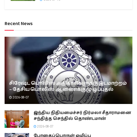
Recent News
சிரேஷ்ட பொலிஸ் அதிகாரிகளுக்கு இடமாற்றம்
– தேசிய பொலிஸ் ஆணைக்குழு ஒப்புதல்
2026-08-07
இந்திய நிதியமைச்சர் நிர்மலா சீதாராமனை
சந்தித்த செந்தில் தொண்டமான்
2026-08-07
போதைப்பொருள் ஒழிப்பு