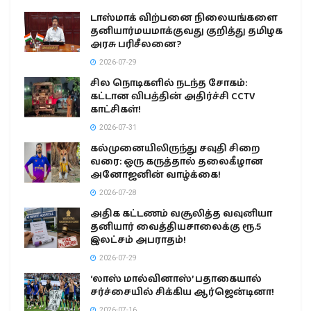
டாஸ்மாக் விற்பனை நிலையங்களை
தனியார்மயமாக்குவது குறித்து தமிழக
அரசு பரிசீலனை?
2026-07-29
சில நொடிகளில் நடந்த சோகம்:
கட்டான விபத்தின் அதிர்ச்சி CCTV
காட்சிகள்!
2026-07-31
கல்முனையிலிருந்து சவுதி சிறை
வரை: ஒரு கருத்தால் தலைகீழான
அனோஜனின் வாழ்க்கை!
2026-07-28
அதிக கட்டணம் வசூலித்த வவுனியா
தனியார் வைத்தியசாலைக்கு ரூ.5
இலட்சம் அபராதம்!
2026-07-29
‘லாஸ் மால்வினாஸ்’ பதாகையால்
சர்ச்சையில் சிக்கிய ஆர்ஜென்டினா!
2026-07-16