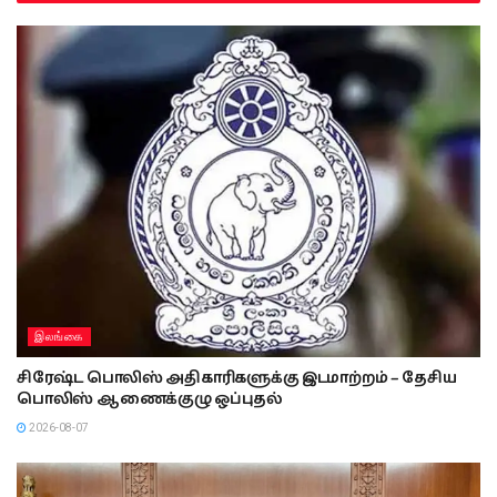
இலங்கை
சிரேஷ்ட பொலிஸ் அதிகாரிகளுக்கு இடமாற்றம் – தேசிய
பொலிஸ் ஆணைக்குழு ஒப்புதல்
2026-08-07