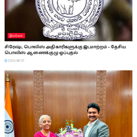
இலங்கை
சிரேஷ்ட பொலிஸ் அதிகாரிகளுக்கு இடமாற்றம் – தேசிய
பொலிஸ் ஆணைக்குழு ஒப்புதல்
2026-08-07