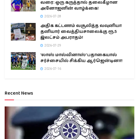
வரை: ஒரு கருத்தால் தலைகீழான
அனோஜனின் வாழ்க்கை!
2026-07-28
அதிக கட்டணம் வசூலித்த வவுனியா
தனியார் வைத்தியசாலைக்கு ரூ.5
இலட்சம் அபராதம்!
2026-07-29
‘லாஸ் மால்வினாஸ்’ பதாகையால்
சர்ச்சையில் சிக்கிய ஆர்ஜென்டினா!
2026-07-16
Recent News