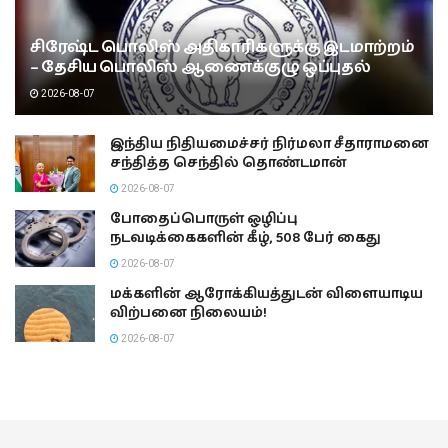
சிரேஷ்ட பொலிஸ் அதிகாரிகளுக்கு இடமாற்றம்
– தேசிய பொலிஸ் ஆணைக்குழு ஒப்புதல்
2026-08-07
இந்திய நிதியமைச்சர் நிர்மலா சீதாராமனை
சந்தித்த செந்தில் தொண்டமான்
2026-08-07
போதைப்பொருள் ஒழிப்பு
நடவடிக்கைகளின் கீழ், 508 பேர் கைது
2026-08-07
மக்களின் ஆரோக்கியத்துடன் விளையாடிய
விற்பனை நிலையம்!
2026-08-07