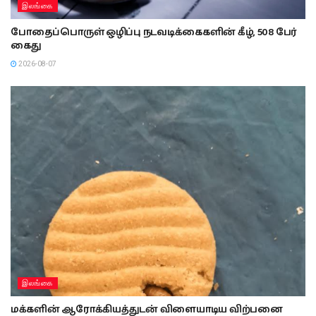
இலங்கை
போதைப்பொருள் ஒழிப்பு நடவடிக்கைகளின் கீழ், 508 பேர்
கைது
2026-08-07
இலங்கை
மக்களின் ஆரோக்கியத்துடன் விளையாடிய விற்பனை