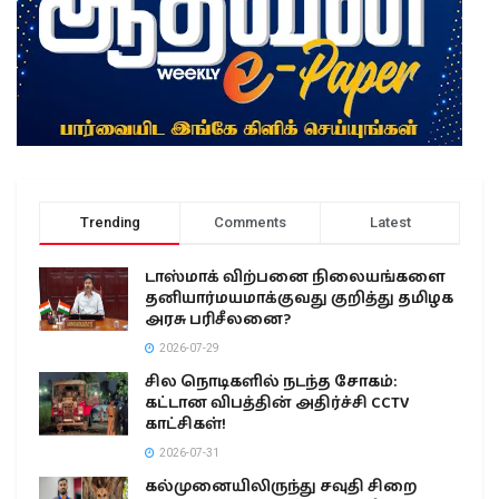
Trending
Comments
Latest
டாஸ்மாக் விற்பனை நிலையங்களை
தனியார்மயமாக்குவது குறித்து தமிழக
அரசு பரிசீலனை?
2026-07-29
சில நொடிகளில் நடந்த சோகம்:
கட்டான விபத்தின் அதிர்ச்சி CCTV
காட்சிகள்!
2026-07-31
கல்முனையிலிருந்து சவுதி சிறை