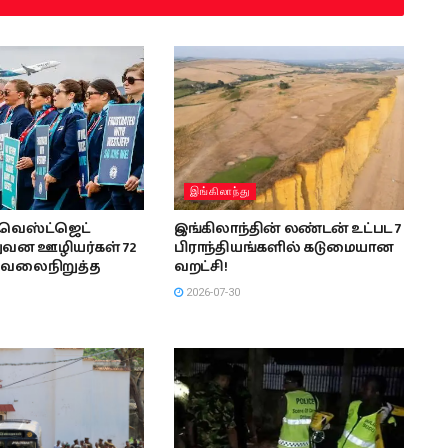
இங்கிலாந்து
வெஸ்ட்ஜெட்
இங்கிலாந்தின் லண்டன் உட்பட 7
ுவன ஊழியர்கள் 72
பிராந்தியங்களில் கடுமையான
வேலைநிறுத்த
வறட்சி!
2026-07-30