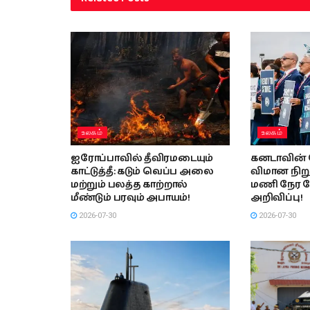
உலகம்
உலகம்
ஐரோப்பாவில் தீவிரமடையும்
கனடாவின் 
காட்டுத்தீ: கடும் வெப்ப அலை
விமான நிற
மற்றும் பலத்த காற்றால்
மணி நேர 
மீண்டும் பரவும் அபாயம்!
அறிவிப்பு!
2026-07-30
2026-07-30