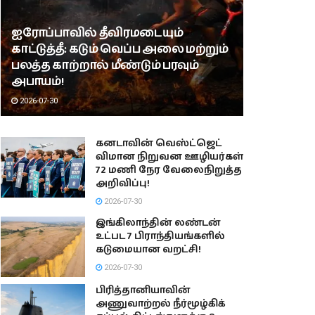
ஐரோப்பாவில் தீவிரமடையும்
காட்டுத்தீ: கடும் வெப்ப அலை மற்றும்
பலத்த காற்றால் மீண்டும் பரவும்
அபாயம்!
2026-07-30
கனடாவின் வெஸ்ட்ஜெட்
விமான நிறுவன ஊழியர்கள்
72 மணி நேர வேலைநிறுத்த
அறிவிப்பு!
2026-07-30
இங்கிலாந்தின் லண்டன்
உட்பட 7 பிராந்தியங்களில்
கடுமையான வறட்சி!
2026-07-30
பிரித்தானியாவின்
அணுவாற்றல் நீர்மூழ்கிக்