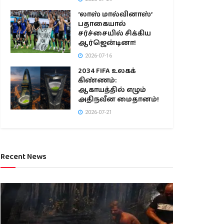
‘லாஸ் மால்வினாஸ்’
பதாகையால்
சர்ச்சையில் சிக்கிய
ஆர்ஜென்டினா!
2026-07-16
2034 FIFA உலகக்
கிண்ணம்:
ஆகாயத்தில் எழும்
அதிநவீன மைதானம்!
2026-07-21
Recent News