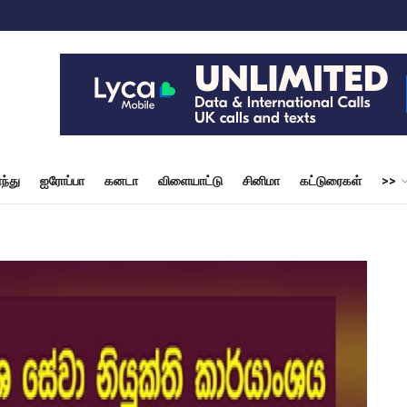
ந்து
ஐரோப்பா
கனடா
விளையாட்டு
சினிமா
கட்டுரைகள்
>>