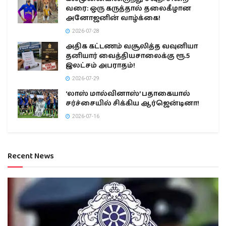
வரை: ஒரு கருத்தால் தலைகீழான
அனோஜனின் வாழ்க்கை!
2026-07-28
அதிக கட்டணம் வசூலித்த வவுனியா
தனியார் வைத்தியசாலைக்கு ரூ.5
இலட்சம் அபராதம்!
2026-07-29
‘லாஸ் மால்வினாஸ்’ பதாகையால்
சர்ச்சையில் சிக்கிய ஆர்ஜென்டினா!
2026-07-16
Recent News