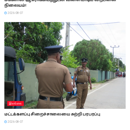
மக்களின் ஆரோக்கியத்துடன் விளையாடிய விற்பனை
நிலையம்!
2026-08-07
இலங்கை
மட்டக்களப்பு சிறைச்சாலையை சுற்றி பரபரப்பு
2026-08-07