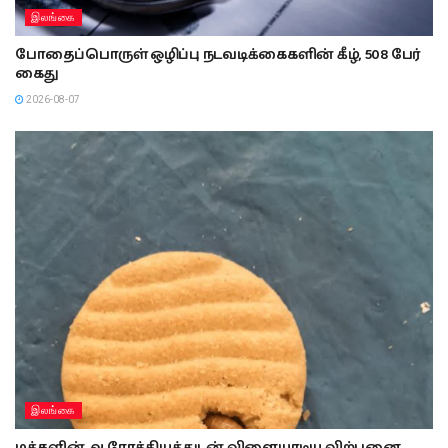
இலங்கை
போதைப்பொருள் ஒழிப்பு நடவடிக்கைகளின் கீழ், 508 பேர்
கைது
2026-08-07
இலங்கை