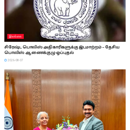
இலங்கை
சிரேஷ்ட பொலிஸ் அதிகாரிகளுக்கு இடமாற்றம் – தேசிய
பொலிஸ் ஆணைக்குழு ஒப்புதல்
2026-08-07