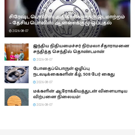
சிரேஷ்ட பொலிஸ் அதிகாரிகளுக்கு இடமாற்றம்
– தேசிய பொலிஸ் ஆணைக்குழு ஒப்புதல்
2026-08-07
இந்திய நிதியமைச்சர் நிர்மலா சீதாராமனை
சந்தித்த செந்தில் தொண்டமான்
2026-08-07
போதைப்பொருள் ஒழிப்பு
நடவடிக்கைகளின் கீழ், 508 பேர் கைது
2026-08-07
மக்களின் ஆரோக்கியத்துடன் விளையாடிய
விற்பனை நிலையம்!
2026-08-07