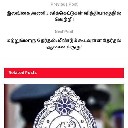
Previous Post
இலங்கை அணி 3 விக்கெட்டுகள் வித்தியாசத்தில்
வெற்றி!
Next Post
மற்றுமொரு தேர்தல்: மீண்டும் கூடவுள்ள தேர்தல்
ஆணைக்குழு!
Related
Posts