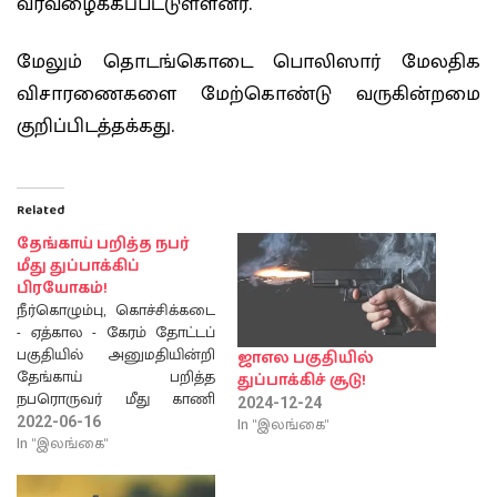
வரவழைக்கப்பட்டுள்ளனர்.
மேலும் தொடங்கொடை பொலிஸார் மேலதிக
விசாரணைகளை மேற்கொண்டு வருகின்றமை
குறிப்பிடத்தக்கது.
Related
தேங்காய் பறித்த நபர்
மீது துப்பாக்கிப்
பிரயோகம்!
நீர்கொழும்பு, கொச்சிக்கடை
- ஏத்கால - கேரம் தோட்டப்
பகுதியில் அனுமதியின்றி
ஜாஎல பகுதியில்
தேங்காய் பறித்த
துப்பாக்கிச் சூடு!
நபரொருவர் மீது காணி
2024-12-24
உரிமையாளர்
In "இலங்கை"
2022-06-16
துப்பாக்கிப்பிரயோகம்
In "இலங்கை"
மேற்கொண்டதில், குறித்த
நபர் உயிரிழந்துள்ளார்.