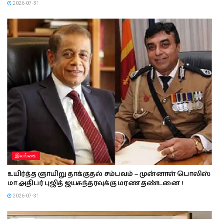
2026-07-31
இலங்கை
உயிர்த்த ஞாயிறு தாக்குதல் சம்பவம் – முன்னாள் பொலிஸ்
மா அதிபர் புஜித் ஜயசுந்தரவுக்கு மரண தண்டனை !
2026-07-31