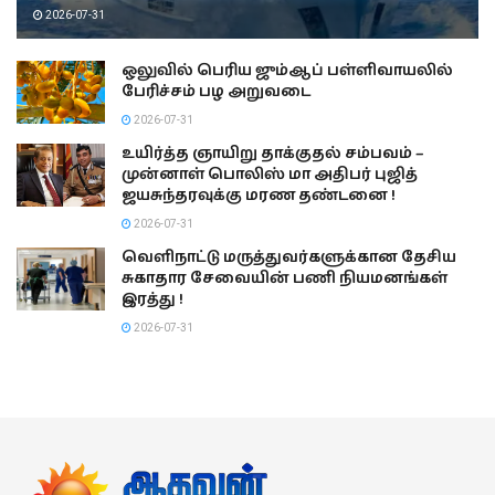
2026-07-31
ஒலுவில் பெரிய ஜும்ஆப் பள்ளிவாயலில்
பேரிச்சம் பழ அறுவடை
2026-07-31
உயிர்த்த ஞாயிறு தாக்குதல் சம்பவம் –
முன்னாள் பொலிஸ் மா அதிபர் புஜித்
ஜயசுந்தரவுக்கு மரண தண்டனை !
2026-07-31
வெளிநாட்டு மருத்துவர்களுக்கான தேசிய
சுகாதார சேவையின் பணி நியமனங்கள்
இரத்து !
2026-07-31