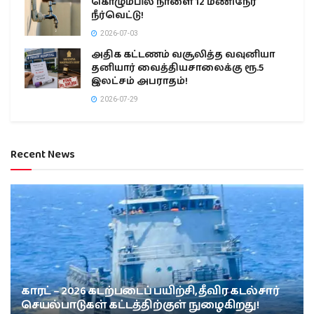
கொழும்பில் நாளை 12 மணிநேர
நீர்வெட்டு!
2026-07-03
அதிக கட்டணம் வசூலித்த வவுனியா
தனியார் வைத்தியசாலைக்கு ரூ.5
இலட்சம் அபராதம்!
2026-07-29
Recent News
காரட் – 2026 கடற்படைப் பயிற்சி, தீவிர கடல்சார்
செயல்பாடுகள் கட்டத்திற்குள் நுழைகிறது!