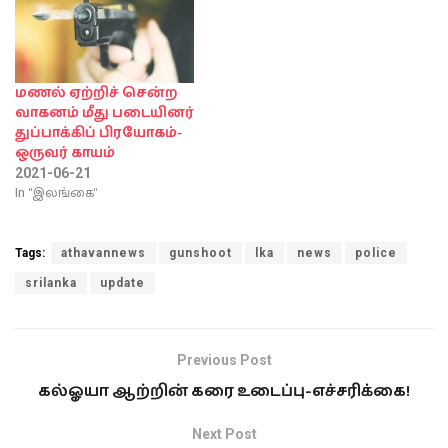
சம்பவத்தில்
படுகாயமடைந்த நபர்
நீர்கொழும்பு மாவட்ட
வைத்தியசாலையில்
அனுமதிக்கப்பட்ட
மணல் ஏற்றிச் சென்ற
நிலையிலேயே சிகிச்சைப்
வாகனம் மீது படையினர்
பலனின்றி உயிரிழந்துள்ளார்
துப்பாக்கிப் பிரயோகம்-
என பொலிஸார்
ஒருவர் காயம்
தெரிவித்துள்ளனர்.
2021-06-21
நீர்கொழும்பு பிரதேசத்தை
In "இலங்கை"
சேர்ந்த நபரொருவரே
இவ்வாறு உயிரிழந்துள்ளார்.
இந்த நிலையில், துப்பாக்கிப்
Tags:
athavannews
gunshoot
lka
news
police
பிரயோகம் மேற்கொண்ட
srilanka
update
குறித்த சந்தேகநபர்
துப்பாக்கியுடன்
கொச்சிக்கடை பொலிஸ்…
Previous Post
கல்ஓயா ஆற்றின் கரை உடைப்பு-எச்சரிக்கை!
Next Post