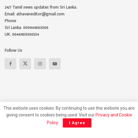
24/7 Tamil news updates from Sri Lanka.
Email: athavaneditor@gmail.com
Phone
Sri Lanka: 0094114063006
UK: 00447459300554
Follow Us
This website uses cookies. By continuing to use this website you are
giving consent to cookies being used. Visit our
Privacy and Cookie
About
Advertise
Privacy Policy
Contact Us
Policy
.
I Agree
© 2026 Athavan Media, All rights reserved.