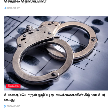
செந்தில் தொண்டமான்
2026-08-07
இலங்கை
போதைப்பொருள் ஒழிப்பு நடவடிக்கைகளின் கீழ், 508 பேர்
கைது
2026-08-07