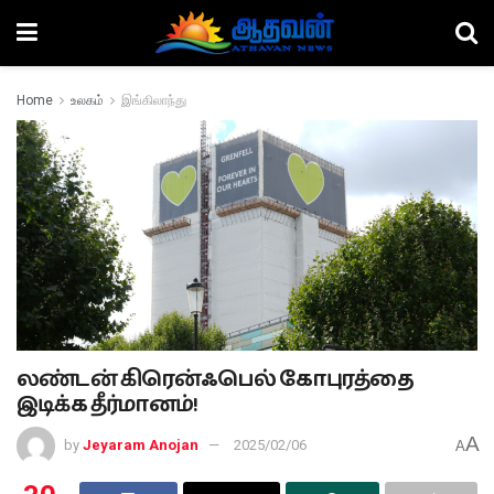
Home
உலகம்
இங்கிலாந்து
லண்டன் கிரென்ஃபெல் கோபுரத்தை
இடிக்க தீர்மானம்!
A
by
Jeyaram Anojan
2025/02/06
A