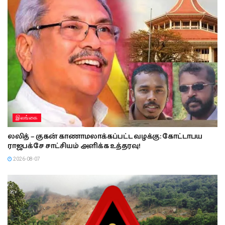
இலங்கை
லலித் – குகன் காணாமலாக்கப்பட்ட வழக்கு: கோட்டாபய
ராஜபக்சே சாட்சியம் அளிக்க உத்தரவு!
2026-08-07