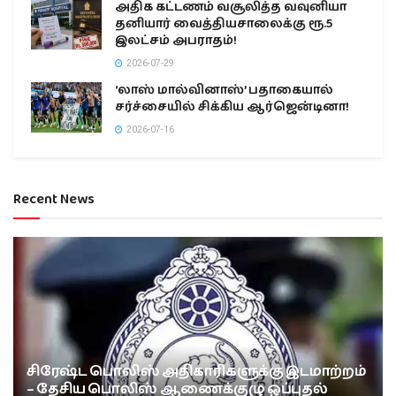
அதிக கட்டணம் வசூலித்த வவுனியா
தனியார் வைத்தியசாலைக்கு ரூ.5
இலட்சம் அபராதம்!
2026-07-29
‘லாஸ் மால்வினாஸ்’ பதாகையால்
சர்ச்சையில் சிக்கிய ஆர்ஜென்டினா!
2026-07-16
Recent News
சிரேஷ்ட பொலிஸ் அதிகாரிகளுக்கு இடமாற்றம்
– தேசிய பொலிஸ் ஆணைக்குழு ஒப்புதல்