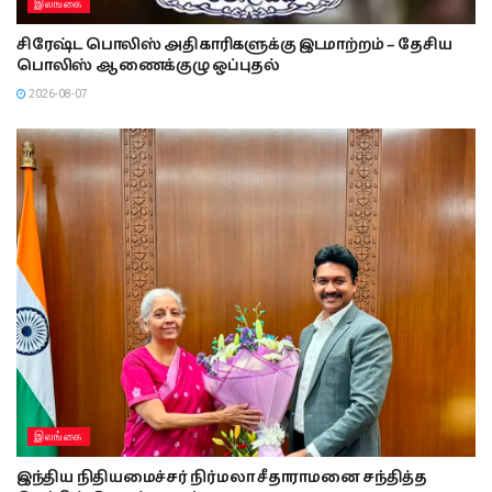
இலங்கை
சிரேஷ்ட பொலிஸ் அதிகாரிகளுக்கு இடமாற்றம் – தேசிய
பொலிஸ் ஆணைக்குழு ஒப்புதல்
2026-08-07
இலங்கை
இந்திய நிதியமைச்சர் நிர்மலா சீதாராமனை சந்தித்த