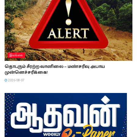
இலங்கை
தொடரும் சீரற்ற வானிலை – மண்சரிவு அபாய
முன்னெச்சரிக்கை!
2026-08-07