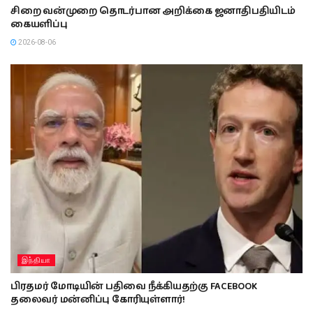
சிறை வன்முறை தொடர்பான அறிக்கை ஜனாதிபதியிடம்
கையளிப்பு
2026-08-06
இந்தியா
பிரதமர் மோடியின் பதிவை நீக்கியதற்கு FACEBOOK
தலைவர் மன்னிப்பு கோரியுள்ளார்!