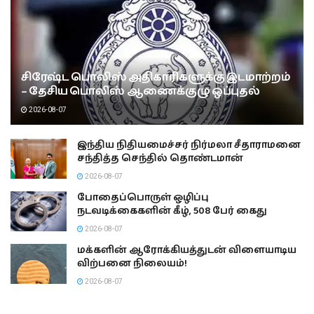
சிரேஷ்ட பொலிஸ் அதிகாரிகளுக்கு இடமாற்றம்
– தேசிய பொலிஸ் ஆணைக்குழு ஒப்புதல்
2026-08-07
இந்திய நிதியமைச்சர் நிர்மலா சீதாராமனை
சந்தித்த செந்தில் தொண்டமான்
2026-08-07
போதைப்பொருள் ஒழிப்பு
நடவடிக்கைகளின் கீழ், 508 பேர் கைது
2026-08-07
மக்களின் ஆரோக்கியத்துடன் விளையாடிய
விற்பனை நிலையம்!
2026-08-07