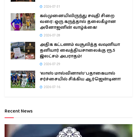
2026-07-31
கல்முனையிலிருந்து சவுதி சிறை
வரை: ஒரு கருத்தால் தலைகீழான
அனோஜனின் வாழ்க்கை!
2026-07-28
அதிக கட்டணம் வசூலித்த வவுனியா
தனியார் வைத்தியசாலைக்கு ரூ.5
இலட்சம் அபராதம்!
2026-07-29
‘லாஸ் மால்வினாஸ்’ பதாகையால்
சர்ச்சையில் சிக்கிய ஆர்ஜென்டினா!
2026-07-16
Recent News