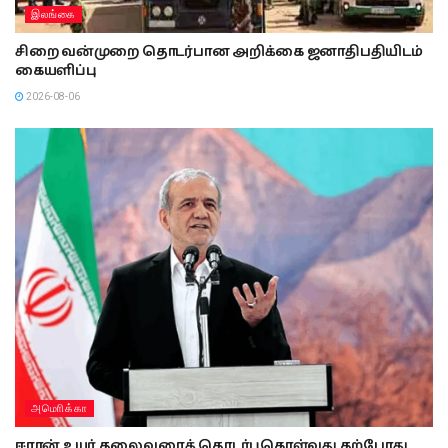
இலங்கை
சிறை வன்முறை தொடர்பான அறிக்கை ஜனாதிபதியிடம்
கையளிப்பு
2026-08-06
அமொிக்கா
ஈரான் உயர் தலைவரைத் தொடர்புகொள்வது தற்போது