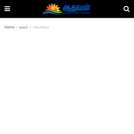
Home
உலகம்
அமொிக்கா