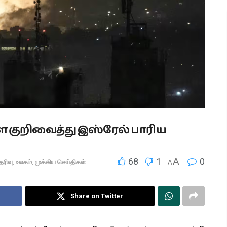
குறிவைத்து இஸ்ரேல் பாரிய
68
1
A
0
ெரிவு
,
உலகம்
,
முக்கிய செய்திகள்
A
Share on Twitter