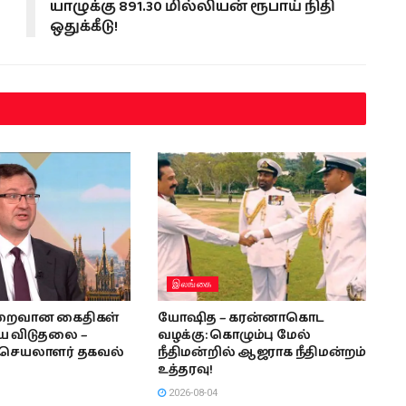
யாழுக்கு 891.30 மில்லியன் ரூபாய் நிதி
ஒதுக்கீடு!
இலங்கை
ுறைவான கைதிகள்
யோஷித – கரன்னாகொட
யே விடுதலை –
வழக்கு: கொழும்பு மேல்
ை செயலாளர் தகவல்
நீதிமன்றில் ஆஜராக நீதிமன்றம்
உத்தரவு!
2026-08-04