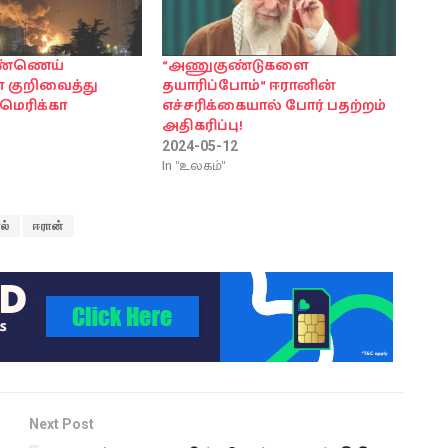
எண்ணெய்
“அணுகுண்டுகளை
 குறிவைத்து
தயாரிப்போம்“ ஈரானின்
மெரிக்கா
எச்சரிக்கையால் போர் பதற்றம்
அதிகரிப்பு!
2024-05-12
In "உலகம்"
ல்
ஈரான்
Next Post