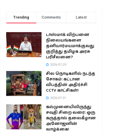
Trending
Comments
Latest
டாஸ்மாக் விற்பனை
நிலையங்களை
தனியார்மயமாக்குவது
குறித்து தமிழக அரசு
பரிசீலனை?
2026-07-29
சில நொடிகளில் நடந்த
சோகம்: கட்டான
விபத்தின் அதிர்ச்சி
CCTV காட்சிகள்!
2026-07-31
கல்முனையிலிருந்து
சவுதி சிறை வரை: ஒரு
கருத்தால் தலைகீழான
அனோஜனின்
வாழ்க்கை!