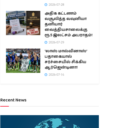
2026-07-28
அதிக கட்டணம்
வசூலித்த வவுனியா
தனியார்
வைத்தியசாலைக்கு
ரூ.5 இலட்சம் அபராதம்!
2026-07-29
‘லாஸ் மால்வினாஸ்’
பதாகையால்
சர்ச்சையில் சிக்கிய
ஆர்ஜென்டினா!
2026-07-16
Recent News