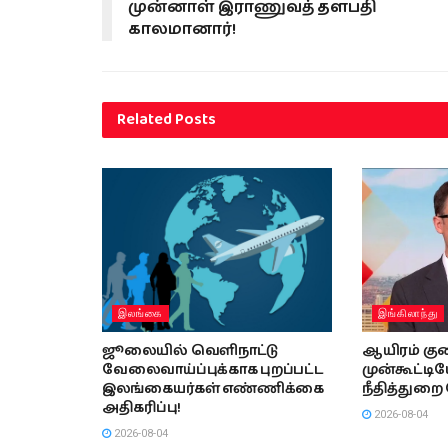
முன்னாள் இராணுவத் தளபதி
காலமானார்!
Related
Posts
இலங்கை
இங்கிலாந்து
ஜூலையில் வெளிநாட்டு
ஆயிரம் க
வேலைவாய்ப்புக்காக புறப்பட்ட
முன்கூட்டி
இலங்கையர்கள் எண்ணிக்கை
நீதித்துற
அதிகரிப்பு!
2026-08-04
2026-08-04