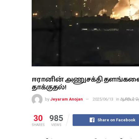
ஈரானின் அணுசக்தி தளங்களை 
தாக்குதல்!
by
Jeyaram Anojan
2025/06/13
in
ஆசிரியர் த
30
985
Share on Facebook
SHARES
VIEWS