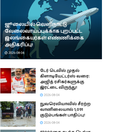
ஜூலையில் வெளிநாட்டு
வேலைவாய்ப்புக்காக புறப்பட்ட
இலங்கையர்கள் எண்ணிக்கை
அதிகரிப்பு!
2026-08-04
டேர் டெவில் முதல்
கிளாடியேட்டர்ஸ் வரை:
அஜித் ரசிகர்களுக்கு
இரட்டை விருந்து!
2026-08-04
நுவரெலியாவில் சீரற்ற
வானிலையால் 1,091
குடும்பங்கள் பாதிப்பு!
2026-08-04