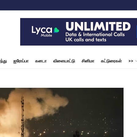
ந்து
ஐரோப்பா
கனடா
விளையாட்டு
சினிமா
கட்டுரைகள்
>>