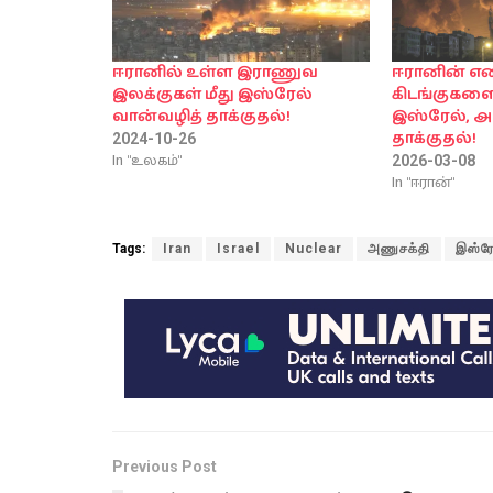
ஈரானில் உள்ள இராணுவ
ஈரானின் 
இலக்குகள் மீது இஸ்ரேல்
கிடங்குகளை
வான்வழித் தாக்குதல்!
இஸ்ரேல், அ
தாக்குதல்!
2024-10-26
In "உலகம்"
2026-03-08
In "ஈரான்"
Tags:
Iran
Israel
Nuclear
அணுசக்தி
இஸ்ரே
Previous Post