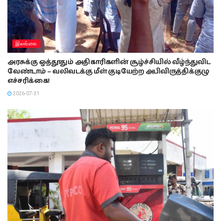
இலங்கை
அரசுக்கு ஒத்தூதும் அதிகாரிகளின் சூழ்ச்சியில் வீழ்ந்துவிட
வேண்டாம் – வலிவடக்கு மீள் குடியேற்ற அபிவிருத்திக்குழு
எச்சரிக்கை!
2026-07-31