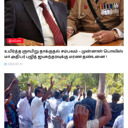
இலங்கை
உயிர்த்த ஞாயிறு தாக்குதல் சம்பவம் – முன்னாள் பொலிஸ்
மா அதிபர் புஜித் ஜயசுந்தரவுக்கு மரண தண்டனை !
2026-07-31