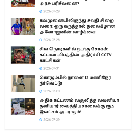
அரசு பரிசீலனை?
2026-07-29
கல்முனையிலிருந்து சவுதி சிறை
வரை: ஒரு கருத்தால் தலைகீழான
அனோஜனின் வாழ்க்கை!
2026-07-28
சில நொடிகளில் நடந்த சோகம்:
கட்டான விபத்தின் அதிர்ச்சி CCTV
காட்சிகள்!
2026-07-31
கொழும்பில் நாளை 12 மணிநேர
நீர்வெட்டு!
2026-07-03
அதிக கட்டணம் வசூலித்த வவுனியா
தனியார் வைத்தியசாலைக்கு ரூ.5
இலட்சம் அபராதம்!
2026-07-29