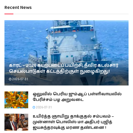
Recent News
காரட் – 2026 கடற்படைப் பயிற்சி, தீவிர கடல்சார்
செயல்பாடுகள் கட்டத்திற்குள் நுழைகிறது!
2026-07-31
ஒலுவில் பெரிய ஜும்ஆப் பள்ளிவாயலில்
பேரிச்சம் பழ அறுவடை
2026-07-31
உயிர்த்த ஞாயிறு தாக்குதல் சம்பவம் –
முன்னாள் பொலிஸ் மா அதிபர் புஜித்
ஜயசுந்தரவுக்கு மரண தண்டனை !