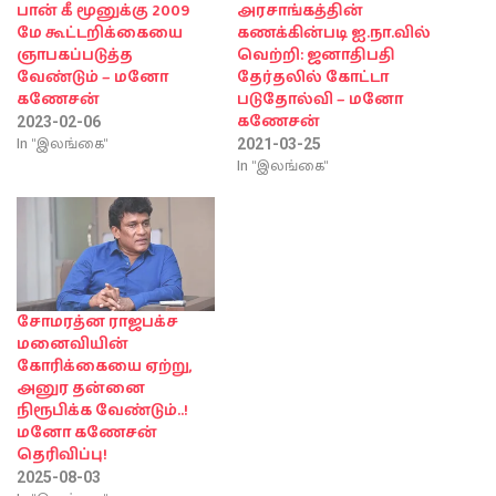
பான் கீ மூனுக்கு 2009
அரசாங்கத்தின்
மே கூட்டறிக்கையை
கணக்கின்படி ஐ.நா.வில்
ஞாபகப்படுத்த
வெற்றி: ஜனாதிபதி
வேண்டும் – மனோ
தேர்தலில் கோட்டா
கணேசன்
படுதோல்வி – மனோ
கணேசன்
2023-02-06
In "இலங்கை"
2021-03-25
In "இலங்கை"
சோமரத்ன ராஜபக்ச
மனைவியின்
கோரிக்கையை ஏற்று,
அனுர தன்னை
நிரூபிக்க வேண்டும்..!
மனோ கணேசன்
தெரிவிப்பு!
2025-08-03