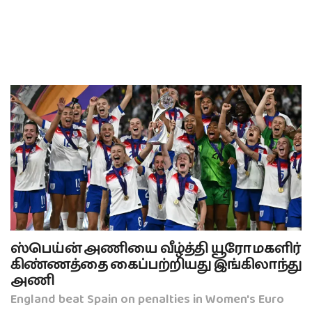
ஸ்பெய்ன் அணியை வீழ்த்தி யூரோ மகளிர்
கிண்ணத்தை கைப்பற்றியது இங்கிலாந்து
அணி
England beat Spain on penalties in Women's Euro