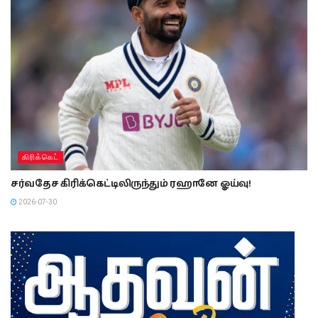
கிரிக்கெட்
சர்வதேச கிரிக்கெட்டிலிருந்தும் ரஹானே ஓய்வு!
2026-07-30