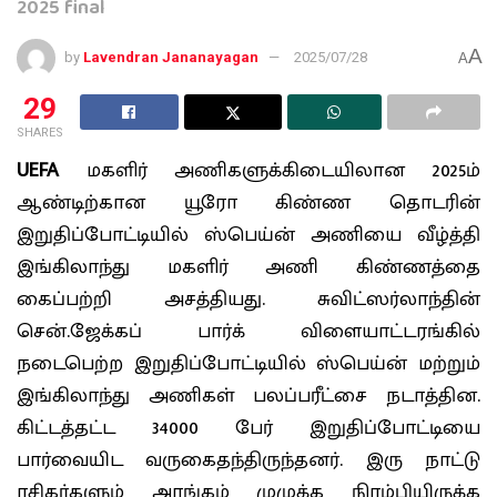
2025 final
A
by
Lavendran Jananayagan
2025/07/28
A
29
SHARES
UEFA
மகளிர் அணிகளுக்கிடையிலான 2025ம்
ஆண்டிற்கான யூரோ கிண்ண தொடரின்
இறுதிப்போட்டியில் ஸ்பெய்ன் அணியை வீழ்த்தி
இங்கிலாந்து மகளிர் அணி கிண்ணத்தை
கைப்பற்றி அசத்தியது. சுவிட்ஸர்லாந்தின்
சென்.ஜேக்கப் பார்க் விளையாட்டரங்கில்
நடைபெற்ற இறுதிப்போட்டியில் ஸ்பெய்ன் மற்றும்
இங்கிலாந்து அணிகள் பலப்பரீட்சை நடாத்தின.
கிட்டத்தட்ட 34000 பேர் இறுதிப்போட்டியை
பார்வையிட வருகைதந்திருந்தனர். இரு நாட்டு
ரசிகர்களும் அரங்கம் முழுக்க நிரம்பியிருக்க