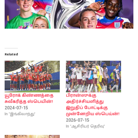
Related
யூரோக் கிண்ணத்தை
பிரான்ஸுக்கு
சுவீகரித்த ஸ்பெயின்!
அதிர்ச்சியளித்து
இறுதிப் போட்டிக்கு
2024-07-15
In "இங்கிலாந்து"
முன்னேறிய ஸ்பெய்ன்!
2026-07-15
In "ஆசிரியர் தெரிவு"