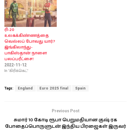
ரி-20
உலகக்கிண்ணத்தை
வெல்லப் போவது யார்?
இங்கிலாந்து-
பாகிஸ்தான் நாளை
பலப்பரீட்சை!
2022-11-12
In "கிரிக்கெட்"
Tags:
England
Euro 2025 final
Spain
Previous Post
சுமார் 10 கோடி ரூபா பெறுமதியான குஷ் ரக
போதைப்பொருளுடன் இந்திய பிரஜைகள் இருவர்