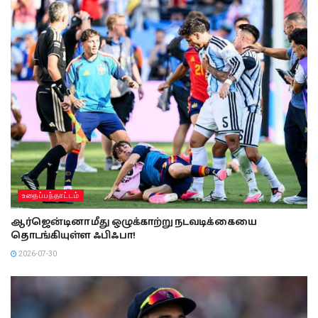
உதைப்பந்தாட்டம்
ஆர்ஜென்டினா மீது ஒழுக்காற்று நடவடிக்கையை
தொடங்கியுள்ள ஃபிஃபா!
2026-07-30