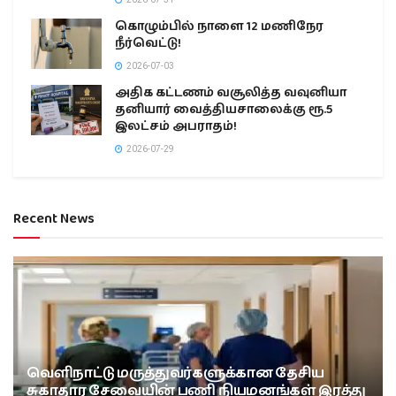
கொழும்பில் நாளை 12 மணிநேர
நீர்வெட்டு!
2026-07-03
அதிக கட்டணம் வசூலித்த வவுனியா
தனியார் வைத்தியசாலைக்கு ரூ.5
இலட்சம் அபராதம்!
2026-07-29
Recent News
வெளிநாட்டு மருத்துவர்களுக்கான தேசிய
சுகாதார சேவையின் பணி நியமனங்கள் இரத்து