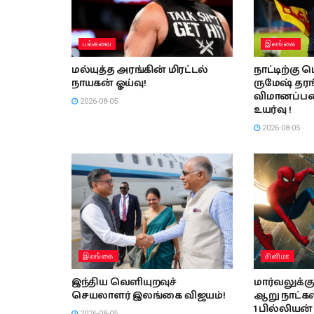
பல்சுவை
இலங்கை
மல்யுத்த அரங்கின் மிரட்டல்
நாட்டிற்கு 
நாயகன் ஓய்வு!
ருமேஷ் தரங
விமானப்பட
2026-08-05
உயர்வு !
2026-08-05
இலங்கை
சினிமா
இந்திய வெளியுறவுச்
மார்வலுக்கு 
செயலாளர் இலங்கை விஜயம்!
ஆறு நாட்க
1 பில்லியன
2026-08-05