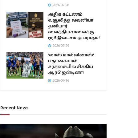
2026-07-28
அதிக கட்டணம்
வசூலித்த வவுனியா
தனியார்
வைத்தியசாலைக்கு
ரூ.5 இலட்சம் அபராதம்!
2026-07-29
‘லாஸ் மால்வினாஸ்’
பதாகையால்
சர்ச்சையில் சிக்கிய
ஆர்ஜென்டினா!
2026-07-16
Recent News