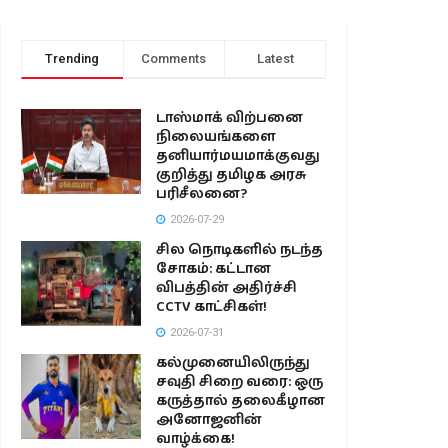
Trending
Comments
Latest
டாஸ்மாக் விற்பனை
நிலையங்களை
தனியார்மயமாக்குவது
குறித்து தமிழக அரசு
பரிசீலனை?
2026-07-29
சில நொடிகளில் நடந்த
சோகம்: கட்டான
விபத்தின் அதிர்ச்சி
CCTV காட்சிகள்!
2026-07-31
கல்முனையிலிருந்து
சவுதி சிறை வரை: ஒரு
கருத்தால் தலைகீழான
அனோஜனின்
வாழ்க்கை!