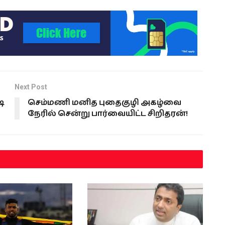
Next Post
ஷ
செம்மணி மனித புதைகுழி அகழ்வை
நேரில் சென்று பார்வையிட்ட சிறிதரன்!