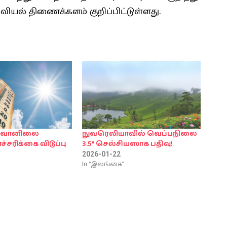
யல் திணைக்களம் குறிப்பிட்டுள்ளது.
்ப வானிலை
நுவரெலியாவில் வெப்பநிலை
ச்சரிக்கை விடுப்பு
3.5° செல்சியஸாக பதிவு!
2026-01-22
In "இலங்கை"