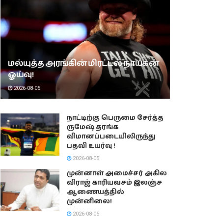
மல்யுத்த அரங்கின் மிரட்டல் நாயகன்
ஓய்வு!
2026-08-05
நாட்டிற்கு பெருமை சேர்த்த
ருமேஷ் தரங்க
விமானப்படையிலிருந்து
பதவி உயர்வு !
2026-08-05
முன்னாள் அமைச்சர் அகில
விராஜ் காரியவசம் இலஞ்ச
ஆணையத்தில்
முன்னிலை!
2026-08-05