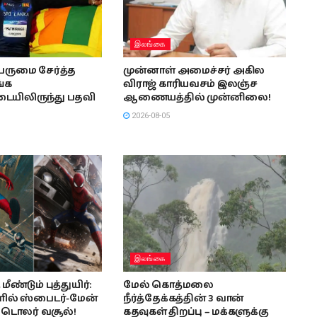
இலங்கை
பெருமை சேர்த்த
முன்னாள் அமைச்சர் அகில
்க
விராஜ் காரியவசம் இலஞ்ச
ையிலிருந்து பதவி
ஆணையத்தில் முன்னிலை!
2026-08-05
இலங்கை
மீண்டும் புத்துயிர்:
மேல் கொத்மலை
ளில் ஸ்பைடர்-மேன்
நீர்த்தேக்கத்தின் 3 வான்
் டொலர் வசூல்!
கதவுகள் திறப்பு – மக்களுக்கு