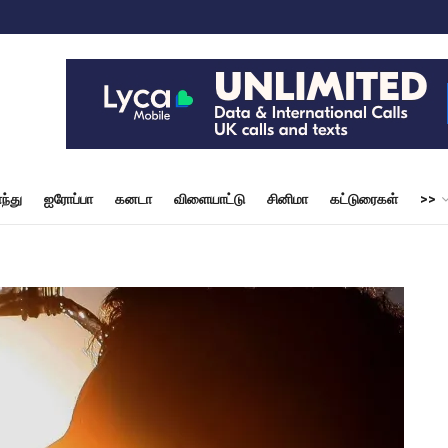
ந்து
ஐரோப்பா
கனடா
விளையாட்டு
சினிமா
கட்டுரைகள்
>>