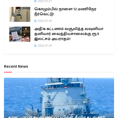
2026-07-31
கொழும்பில் நாளை 12 மணிநேர
நீர்வெட்டு!
2026-07-03
அதிக கட்டணம் வசூலித்த வவுனியா
தனியார் வைத்தியசாலைக்கு ரூ.5
இலட்சம் அபராதம்!
2026-07-29
Recent News
காரட் – 2026 கடற்படைப் பயிற்சி, தீவிர கடல்சார்