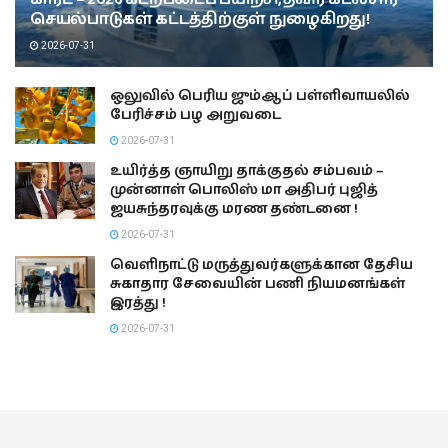
செயல்பாடுகள் கட்டத்திற்குள் நுழைகிறது!
2026-07-31
ஒலுவில் பெரிய ஜும்ஆப் பள்ளிவாயலில்
பேரிச்சம் பழ அறுவடை
2026-07-31
உயிர்த்த ஞாயிறு தாக்குதல் சம்பவம் –
முன்னாள் பொலிஸ் மா அதிபர் புஜித்
ஜயசுந்தரவுக்கு மரண தண்டனை !
2026-07-31
வெளிநாட்டு மருத்துவர்களுக்கான தேசிய
சுகாதார சேவையின் பணி நியமனங்கள்
இரத்து !
2026-07-31