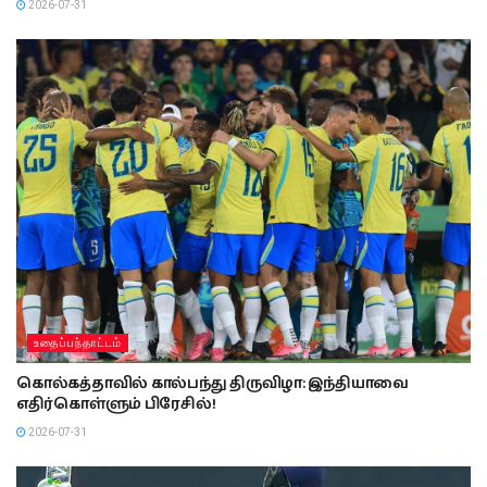
2026-07-31
உதைப்பந்தாட்டம்
கொல்கத்தாவில் கால்பந்து திருவிழா: இந்தியாவை
எதிர்கொள்ளும் பிரேசில்!
2026-07-31