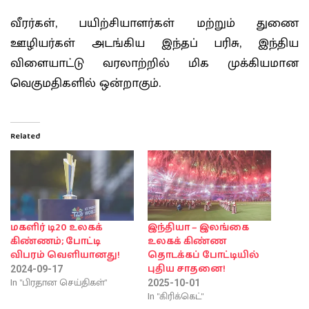
வீரர்கள், பயிற்சியாளர்கள் மற்றும் துணை
ஊழியர்கள் அடங்கிய இந்தப் பரிசு, இந்திய
விளையாட்டு வரலாற்றில் மிக முக்கியமான
வெகுமதிகளில் ஒன்றாகும்.
Related
மகளிர் டி20 உலகக்
இந்தியா – இலங்கை
கிண்ணம்; போட்டி
உலகக் கிண்ண
விபரம் வெளியானது!
தொடக்கப் போட்டியில்
புதிய சாதனை!
2024-09-17
In "பிரதான செய்திகள்"
2025-10-01
In "கிரிக்கெட்"