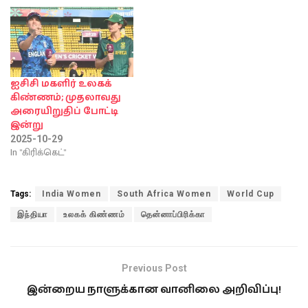
ஐசிசி மகளிர் உலகக்
கிண்ணம்; முதலாவது
அரையிறுதிப் போட்டி
இன்று
2025-10-29
In "கிரிக்கெட்"
Tags:
India Women
South Africa Women
World Cup
இந்தியா
உலகக் கிண்ணம்
தென்னாப்பிரிக்கா
Previous Post
இன்றைய நாளுக்கான வானிலை அறிவிப்பு!