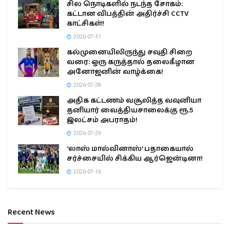
சில நொடிகளில் நடந்த சோகம்:
கட்டான விபத்தின் அதிர்ச்சி CCTV
காட்சிகள்!
2026-07-31
கல்முனையிலிருந்து சவுதி சிறை
வரை: ஒரு கருத்தால் தலைகீழான
அனோஜனின் வாழ்க்கை!
2026-07-28
அதிக கட்டணம் வசூலித்த வவுனியா
தனியார் வைத்தியசாலைக்கு ரூ.5
இலட்சம் அபராதம்!
2026-07-29
‘லாஸ் மால்வினாஸ்’ பதாகையால்
சர்ச்சையில் சிக்கிய ஆர்ஜென்டினா!
2026-07-16
Recent News