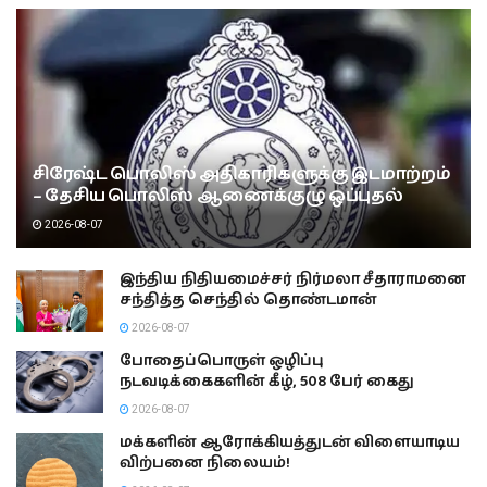
சிரேஷ்ட பொலிஸ் அதிகாரிகளுக்கு இடமாற்றம்
– தேசிய பொலிஸ் ஆணைக்குழு ஒப்புதல்
2026-08-07
இந்திய நிதியமைச்சர் நிர்மலா சீதாராமனை
சந்தித்த செந்தில் தொண்டமான்
2026-08-07
போதைப்பொருள் ஒழிப்பு
நடவடிக்கைகளின் கீழ், 508 பேர் கைது
2026-08-07
மக்களின் ஆரோக்கியத்துடன் விளையாடிய
விற்பனை நிலையம்!