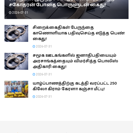
சகோதரன் போதை பொருளுடன் கைது!
2026-07-31
சிறைக்கைதிகள் பேருந்தை
காணொளியாக பதிவுசெய்த எடுத்த பெண்
கைது!
2026-07-31
சமூக ஊடகங்களில் ஜனாதிபதியையும்
அரசாங்கத்தையும் விமர்சித்த பொலிஸ்
அதிகாரி கைது!
2026-07-31
யாழ்ப்பாணத்திற்கு கடத்தி வரப்பட்ட 250
கிலோ கிராம் கேரளா கஞ்சா மீட்பு!
2026-07-31