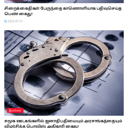
சிறைக்கைதிகள் பேருந்தை காணொளியாக பதிவுசெய்த
பெண் கைது!
2026-07-31
இலங்கை
சமூக ஊடகங்களில் ஜனாதிபதியையும் அரசாங்கத்தையும்
விமர்சித்த பொலிஸ் அதிகாரி கைது!