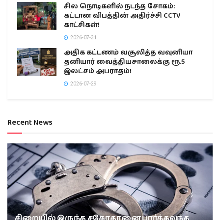
சில நொடிகளில் நடந்த சோகம்:
கட்டான விபத்தின் அதிர்ச்சி CCTV
காட்சிகள்!
2026-07-31
அதிக கட்டணம் வசூலித்த வவுனியா
தனியார் வைத்தியசாலைக்கு ரூ.5
இலட்சம் அபராதம்!
2026-07-29
Recent News
சிறையில் இருந்த சகோதரனை பார்க்கவந்த