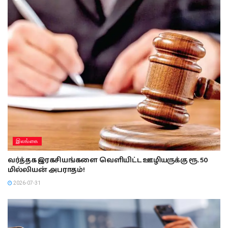
இலங்கை
வர்த்தக இரகசியங்களை வெளியிட்ட ஊழியருக்கு ரூ. 50
மில்லியன் அபராதம்!
2026-07-31