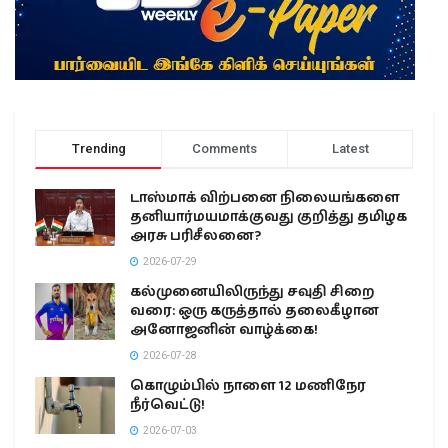
Trending
Comments
Latest
டாஸ்மாக் விற்பனை நிலையங்களை
தனியார்மயமாக்குவது குறித்து தமிழக
அரசு பரிசீலனை?
2026-07-29
கல்முனையிலிருந்து சவுதி சிறை
வரை: ஒரு கருத்தால் தலைகீழான
அனோஜனின் வாழ்க்கை!
2026-07-28
கொழும்பில் நாளை 12 மணிநேர
நீர்வெட்டு!
2026-07-03