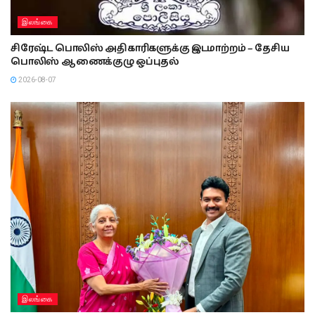
இலங்கை
சிரேஷ்ட பொலிஸ் அதிகாரிகளுக்கு இடமாற்றம் – தேசிய
பொலிஸ் ஆணைக்குழு ஒப்புதல்
2026-08-07
இலங்கை