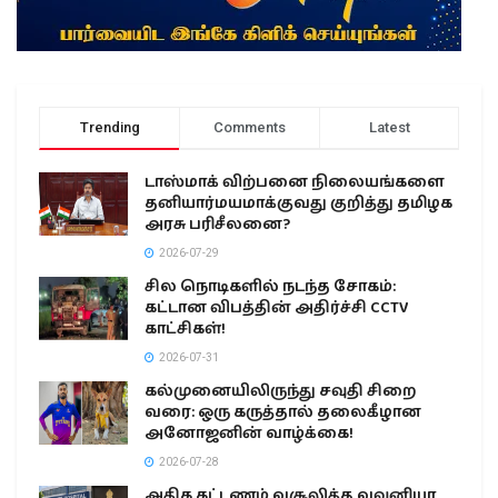
Trending
Comments
Latest
டாஸ்மாக் விற்பனை நிலையங்களை
தனியார்மயமாக்குவது குறித்து தமிழக
அரசு பரிசீலனை?
2026-07-29
சில நொடிகளில் நடந்த சோகம்:
கட்டான விபத்தின் அதிர்ச்சி CCTV
காட்சிகள்!
2026-07-31
கல்முனையிலிருந்து சவுதி சிறை
வரை: ஒரு கருத்தால் தலைகீழான
அனோஜனின் வாழ்க்கை!
2026-07-28
அதிக கட்டணம் வசூலித்த வவுனியா