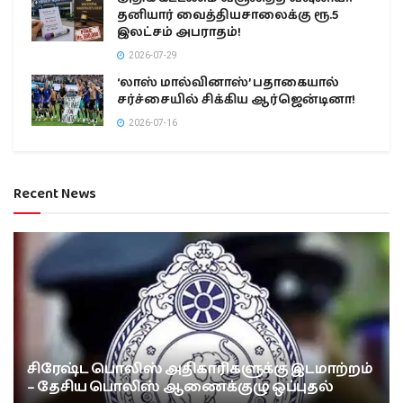
தனியார் வைத்தியசாலைக்கு ரூ.5
இலட்சம் அபராதம்!
2026-07-29
‘லாஸ் மால்வினாஸ்’ பதாகையால்
சர்ச்சையில் சிக்கிய ஆர்ஜென்டினா!
2026-07-16
Recent News
சிரேஷ்ட பொலிஸ் அதிகாரிகளுக்கு இடமாற்றம்
– தேசிய பொலிஸ் ஆணைக்குழு ஒப்புதல்