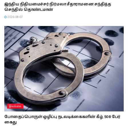
இந்திய நிதியமைச்சர் நிர்மலா சீதாராமனை சந்தித்த
செந்தில் தொண்டமான்
2026-08-07
இலங்கை
போதைப்பொருள் ஒழிப்பு நடவடிக்கைகளின் கீழ், 508 பேர்
கைது