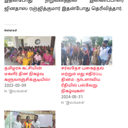
இதன்போது நிறுவனத்தின் இணைப்பாளர்
ஜினதாஸ ரஞ்ஜித்குமார் இதன்போது தெரிவித்தார்.
Related
தமிழரசு கட்சியின்
சர்வதேச புகைத்தல்
மகளீர் தின நிகழ்வு
மற்றும் மது எதிர்ப்பு
களுவாஞ்சிக்குடியில்!
தினம் : நாடளாவிய
ரீதியில் பல்வேறு
2023-03-09
In "இலங்கை"
நிகழ்வுகள்!
2024-05-31
In "இலங்கை"