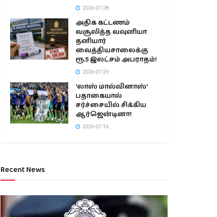
2026-07-28
அதிக கட்டணம்
வசூலித்த வவுனியா
தனியார்
வைத்தியசாலைக்கு
ரூ.5 இலட்சம் அபராதம்!
2026-07-29
‘லாஸ் மால்வினாஸ்’
பதாகையால்
சர்ச்சையில் சிக்கிய
ஆர்ஜென்டினா!
2026-07-16
Recent News