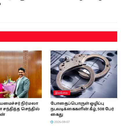
்
இலங்கை
ியமைச்சர் நிர்மலா
போதைப்பொருள் ஒழிப்பு
சந்தித்த செந்தில்
நடவடிக்கைகளின் கீழ், 508 பேர்
ன்
கைது
2026-08-07