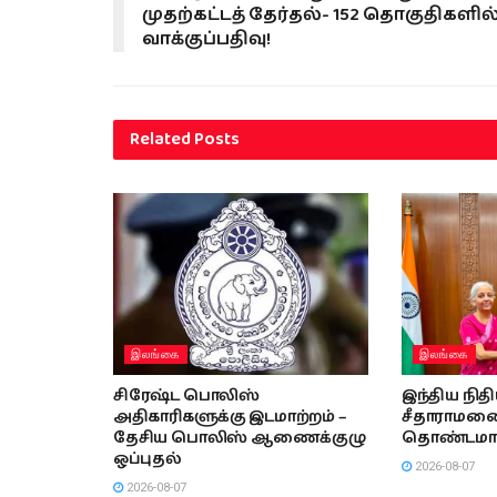
முதற்கட்டத் தேர்தல்- 152 தொகுதிகளில
வாக்குப்பதிவு!
Related
Posts
இலங்கை
இலங்கை
சிரேஷ்ட பொலிஸ்
இந்திய நித
அதிகாரிகளுக்கு இடமாற்றம் –
சீதாராமனை 
தேசிய பொலிஸ் ஆணைக்குழு
தொண்டமா
ஒப்புதல்
2026-08-07
2026-08-07