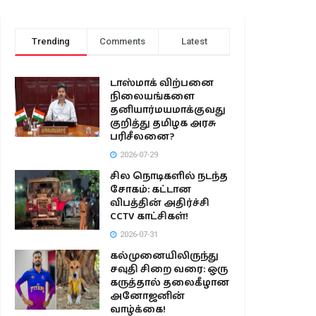
Trending
Comments
Latest
டாஸ்மாக் விற்பனை
நிலையங்களை
தனியார்மயமாக்குவது
குறித்து தமிழக அரசு
பரிசீலனை?
2026-07-29
சில நொடிகளில் நடந்த
சோகம்: கட்டான
விபத்தின் அதிர்ச்சி
CCTV காட்சிகள்!
2026-07-31
கல்முனையிலிருந்து
சவுதி சிறை வரை: ஒரு
கருத்தால் தலைகீழான
அனோஜனின்
வாழ்க்கை!