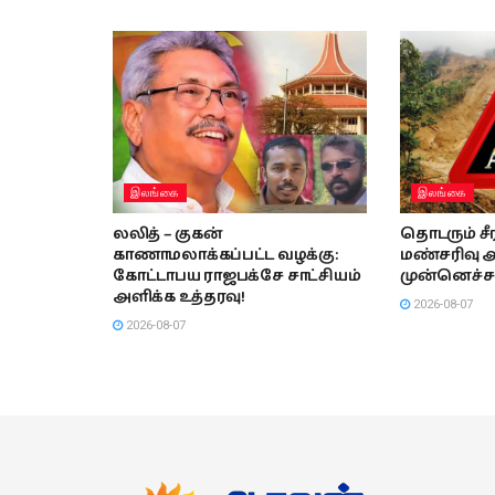
இலங்கை
இலங்கை
லலித் – குகன்
தொடரும் ச
காணாமலாக்கப்பட்ட வழக்கு:
மண்சரிவு 
கோட்டாபய ராஜபக்சே சாட்சியம்
முன்னெச்ச
அளிக்க உத்தரவு!
2026-08-07
2026-08-07