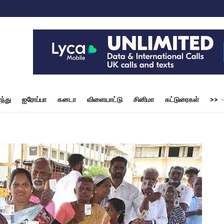
ந்து
ஐரோப்பா
கனடா
விளையாட்டு
சினிமா
கட்டுரைகள்
>>