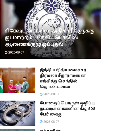
சிரேஷ்ட பொலிஸ் அதிகாரிகளுக்கு
இடமாற்றம் – தேசிய பொலிஸ்
ஆணைக்குழு ஒப்புதல்
2026-08-07
இந்திய நிதியமைச்சர்
நிர்மலா சீதாராமனை
சந்தித்த செந்தில்
தொண்டமான்
2026-08-07
போதைப்பொருள் ஒழிப்பு
நடவடிக்கைகளின் கீழ், 508
பேர் கைது
2026-08-07