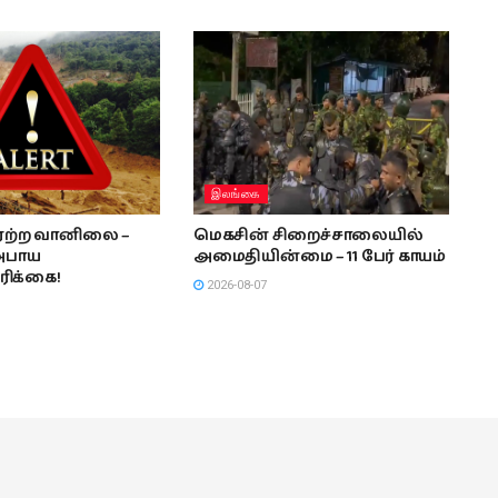
இலங்கை
ீரற்ற வானிலை –
மெகசின் சிறைச்சாலையில்
அபாய
அமைதியின்மை – 11 பேர் காயம்
ரிக்கை!
2026-08-07