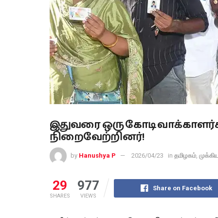
இதுவரை ஒரு கோடி வாக்காளர
நிறைவேற்றினர்!
by
Hanushya P
2026/04/23
in
தமிழகம்
,
முக்கி
29
977
Share on Facebook
SHARES
VIEWS