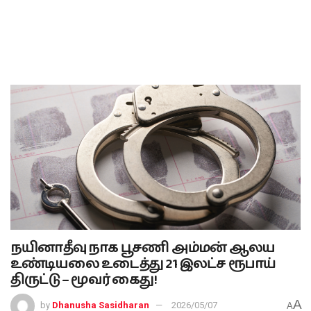
நயினாதீவு நாக பூசணி அம்மன் ஆலய
உண்டியலை உடைத்து 21 இலட்ச ரூபாய்
திருட்டு – மூவர் கைது!
A
by
Dhanusha Sasidharan
2026/05/07
A