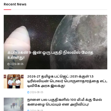
Recent News
ஃபால்கன் 9-இன் ஒரு பகுதி நிலவில் மோத
உள்ளது!
2026-08-05
2026-27 தமிழக பட்ஜெட்: 2031-க்குள் 1.5
டிரில்லியன் டொலர் பொருளாதாரத்தை எட்ட
டிவிகே அரசு இலக்கு!
2026-08-05
நாளை பல பகுதிகளில் 100 மி.மீ-க்கு மேல்
கனமழை பெய்யும் என அறிவிப்பு!
2026-08-05