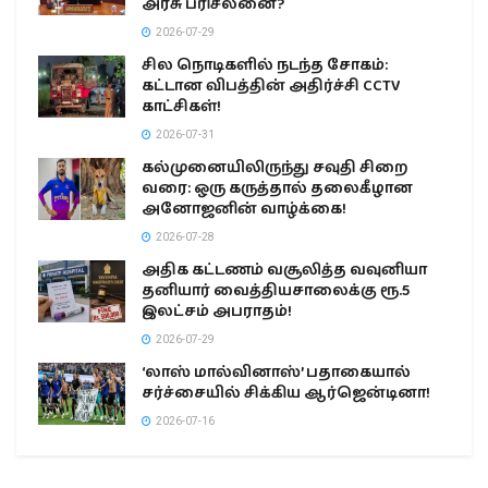
அரசு பரிசீலனை?
2026-07-29
சில நொடிகளில் நடந்த சோகம்:
கட்டான விபத்தின் அதிர்ச்சி CCTV
காட்சிகள்!
2026-07-31
கல்முனையிலிருந்து சவுதி சிறை
வரை: ஒரு கருத்தால் தலைகீழான
அனோஜனின் வாழ்க்கை!
2026-07-28
அதிக கட்டணம் வசூலித்த வவுனியா
தனியார் வைத்தியசாலைக்கு ரூ.5
இலட்சம் அபராதம்!
2026-07-29
‘லாஸ் மால்வினாஸ்’ பதாகையால்
சர்ச்சையில் சிக்கிய ஆர்ஜென்டினா!
2026-07-16