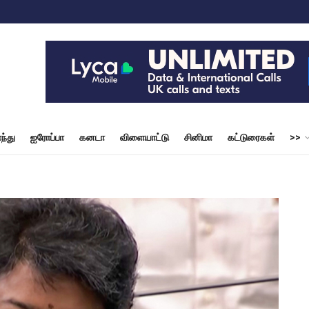
ந்து
ஐரோப்பா
கனடா
விளையாட்டு
சினிமா
கட்டுரைகள்
>>