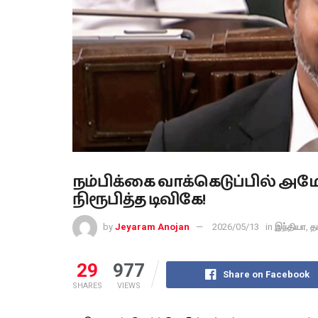
நம்பிக்கை வாக்கெடுப்பில் அ
நிரூபித்த டிவிகே!
by
Jeyaram Anojan
2026/05/13
in
இந்தியா
,
த
29
977
Share on Facebook
SHARES
VIEWS