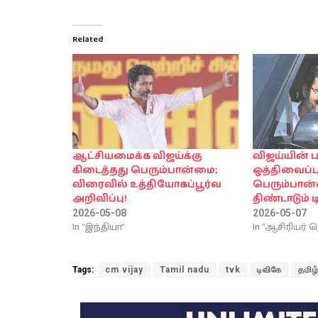
Related
ஆட்சியமைக்க விஜய்க்கு
விஜய்யின் 
கிடைத்தது பெரும்பான்மை;
ஒத்திவைப்பு
விரைவில் உத்தியோகப்பூர்வ
பெரும்பான
அறிவிப்பு!
திண்டாடும் டி
2026-05-08
2026-05-07
In "இந்தியா"
In "ஆசிரியர் த
Tags:
cm vijay
Tamil nadu
tvk
டிவிகே
தமிழ