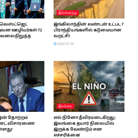
இங்கிலாந்து
வெஸ்ட்ஜெட்
இங்கிலாந்தின் லண்டன் உட்பட 7
ுவன ஊழியர்கள் 72
பிராந்தியங்களில் கடுமையான
வேலைநிறுத்த
வறட்சி!
2026-07-30
இலங்கை
இன் தோற்றம்
எல் நினோ தீவிரமடைகிறது;
ெனட் விசாரணை
இலங்கை தயார் நிலையில்
ள்ளது!
இருக்க வேண்டும் என
எச்சரிக்கை!