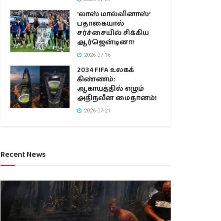
‘லாஸ் மால்வினாஸ்’
பதாகையால்
சர்ச்சையில் சிக்கிய
ஆர்ஜென்டினா!
2026-07-16
2034 FIFA உலகக்
கிண்ணம்:
ஆகாயத்தில் எழும்
அதிநவீன மைதானம்!
2026-07-21
Recent News