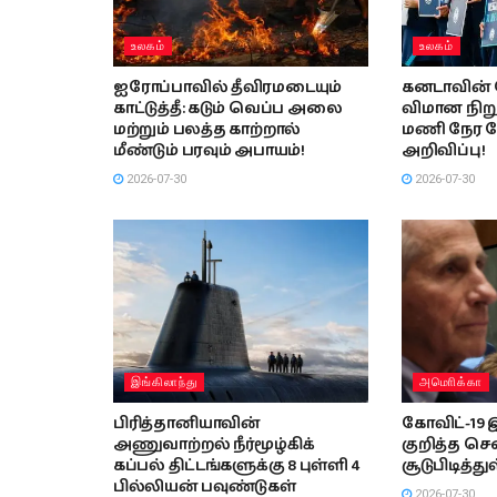
உலகம்
உலகம்
ஐரோப்பாவில் தீவிரமடையும்
கனடாவின் 
காட்டுத்தீ: கடும் வெப்ப அலை
விமான நிற
மற்றும் பலத்த காற்றால்
மணி நேர 
மீண்டும் பரவும் அபாயம்!
அறிவிப்பு!
2026-07-30
2026-07-30
இங்கிலாந்து
அமொிக்கா
பிரித்தானியாவின்
கோவிட்-19 
அணுவாற்றல் நீர்மூழ்கிக்
குறித்த ச
கப்பல் திட்டங்களுக்கு 8 புள்ளி 4
சூடுபிடித்து
பில்லியன் பவுண்டுகள்
2026-07-30