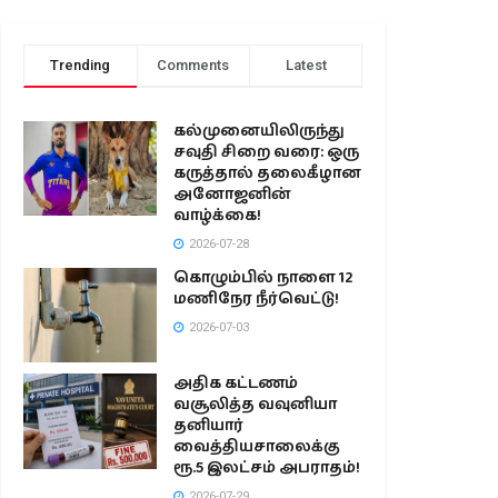
Trending
Comments
Latest
கல்முனையிலிருந்து
சவுதி சிறை வரை: ஒரு
கருத்தால் தலைகீழான
அனோஜனின்
வாழ்க்கை!
2026-07-28
கொழும்பில் நாளை 12
மணிநேர நீர்வெட்டு!
2026-07-03
அதிக கட்டணம்
வசூலித்த வவுனியா
தனியார்
வைத்தியசாலைக்கு
ரூ.5 இலட்சம் அபராதம்!
2026-07-29