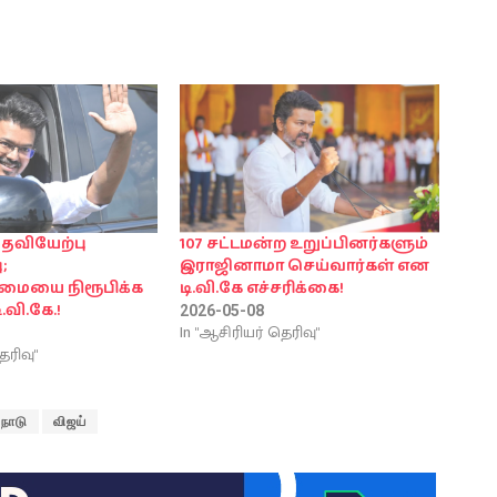
பதவியேற்பு
107 சட்டமன்ற உறுப்பினர்களும்
;
இராஜினாமா செய்வார்கள் என
்மையை நிரூபிக்க
டி.வி.கே எச்சரிக்கை!
.வி.கே.!
2026-05-08
In "ஆசிரியர் தெரிவு"
ெரிவு"
்நாடு
விஜய்