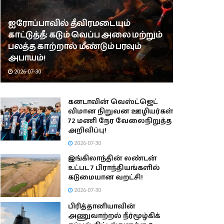
ஐரோப்பாவில் தீவிரமடையும்
காட்டுத்தீ: கடும் வெப்ப அலை மற்றும்
பலத்த காற்றால் மீண்டும் பரவும்
அபாயம்!
2026-07-30
கனடாவின் வெஸ்ட்ஜெட்
விமான நிறுவன ஊழியர்கள்
72 மணி நேர வேலைநிறுத்த
அறிவிப்பு!
2026-07-30
இங்கிலாந்தின் லண்டன்
உட்பட 7 பிராந்தியங்களில்
கடுமையான வறட்சி!
2026-07-30
பிரித்தானியாவின்
அணுவாற்றல் நீர்மூழ்கிக்