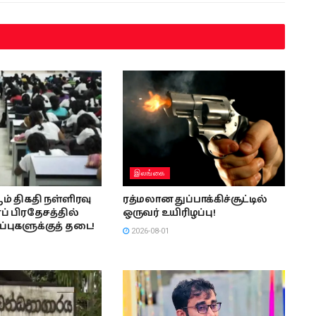
இலங்கை
் திகதி நள்ளிரவு
ரத்மலான துப்பாக்கிச்சூட்டில்
ப் பிரதேசத்தில்
ஒருவர் உயிரிழப்பு!
ப்புகளுக்குத் தடை!
2026-08-01