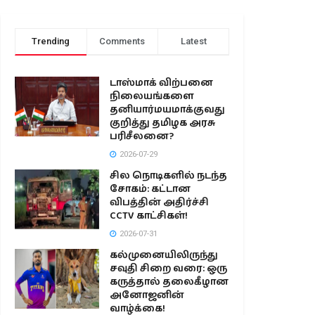
Trending
Comments
Latest
டாஸ்மாக் விற்பனை
நிலையங்களை
தனியார்மயமாக்குவது
குறித்து தமிழக அரசு
பரிசீலனை?
2026-07-29
சில நொடிகளில் நடந்த
சோகம்: கட்டான
விபத்தின் அதிர்ச்சி
CCTV காட்சிகள்!
2026-07-31
கல்முனையிலிருந்து
சவுதி சிறை வரை: ஒரு
கருத்தால் தலைகீழான
அனோஜனின்
வாழ்க்கை!