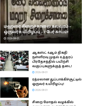
மஹரை சிறைச்சாலை கலவரம் –
ஒருவர் உயிரிழப்பு – 7 பேர் காயம்!
2026-08-01
ஆகஸ்ட் 4ஆம் திகதி
நள்ளிரவு முதல் உத்தரப்
பிரதேசத்தில் பயிற்சி
வகுப்புகளுக்குத் தடை!
2026-08-01
ரத்மலான துப்பாக்கிச்சூட்டில்
ஒருவர் உயிரிழப்பு!
2026-08-01
சிறை மோதல் வழக்கில்