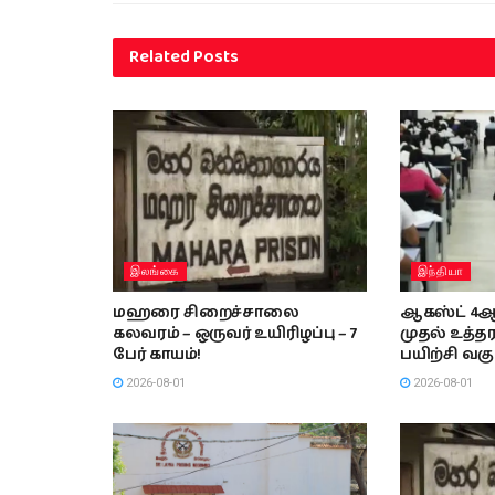
Related
Posts
இலங்கை
இந்தியா
மஹரை சிறைச்சாலை
ஆகஸ்ட் 4ஆம
கலவரம் – ஒருவர் உயிரிழப்பு – 7
முதல் உத்தர
பேர் காயம்!
பயிற்சி வகு
2026-08-01
2026-08-01