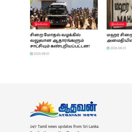
இலங்கை
இலங்கை
சிறை மோதல் வழக்கில்
மஹர சிறை
வலுவான ஆதாரங்களும்
அமைதியி
சாட்சியும் கண்டறியப்பட்டன!
2026-08-01
2026-08-01
24/7 Tamil news updates from Sri Lanka.