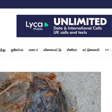
ந்து
ஐரோப்பா
கனடா
விளையாட்டு
சினிமா
கட்டுரைகள்
>>