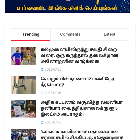
Trending
Comments
Latest
கல்முனையிலிருந்து சவுதி சிறை
வரை: ஒரு கருத்தால் தலைகீழான
அனோஜனின் வாழ்க்கை!
2026-07-28
கொழும்பில் நாளை 12 மணிநேர
நீர்வெட்டு!
2026-07-03
அதிக கட்டணம் வசூலித்த வவுனியா
தனியார் வைத்தியசாலைக்கு ரூ.5
இலட்சம் அபராதம்!
2026-07-29
‘லாஸ் மால்வினாஸ்’ பதாகையால்
சர்ச்சையில் சிக்கிய ஆர்ஜென்டினா!