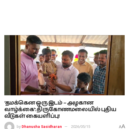
‘தமக்கென ஒரு இடம் – அழகான
வாழ்க்கை’: திருகோணமலையில் புதிய
வீடுகள் கையளிப்பு!
A
by
Dhanusha Sasidharan
2026/05/15
A