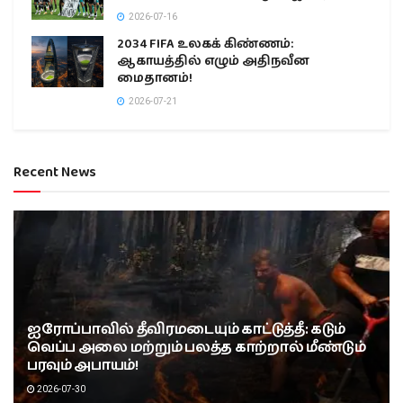
2026-07-16
2034 FIFA உலகக் கிண்ணம்:
ஆகாயத்தில் எழும் அதிநவீன
மைதானம்!
2026-07-21
Recent News
ஐரோப்பாவில் தீவிரமடையும் காட்டுத்தீ: கடும்
வெப்ப அலை மற்றும் பலத்த காற்றால் மீண்டும்
பரவும் அபாயம்!
2026-07-30