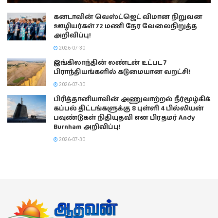
கனடாவின் வெஸ்ட்ஜெட் விமான நிறுவன
ஊழியர்கள் 72 மணி நேர வேலைநிறுத்த
அறிவிப்பு!
2026-07-30
இங்கிலாந்தின் லண்டன் உட்பட 7
பிராந்தியங்களில் கடுமையான வறட்சி!
2026-07-30
பிரித்தானியாவின் அணுவாற்றல் நீர்மூழ்கிக்
கப்பல் திட்டங்களுக்கு 8 புள்ளி 4 பில்லியன்
பவுண்டுகள் நிதியுதவி என பிரதமர் Andy
Burnham அறிவிப்பு!
2026-07-30