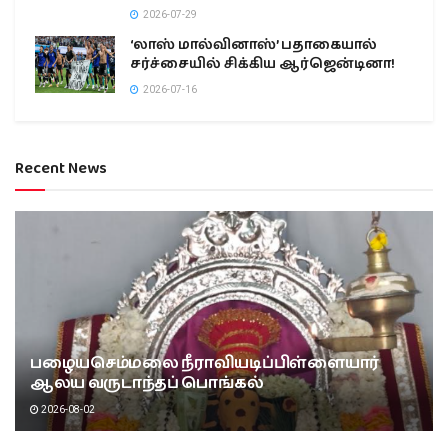
2026-07-29
‘லாஸ் மால்வினாஸ்’ பதாகையால்
சர்ச்சையில் சிக்கிய ஆர்ஜென்டினா!
2026-07-16
Recent News
பழையசெம்மலை நீராவியடிப்பிள்ளையார்
ஆலய வருடாந்தப் பொங்கல்
2026-08-02