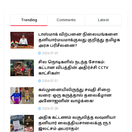
Trending
Comments
Latest
டாஸ்மாக் விற்பனை நிலையங்களை
தனியார்மயமாக்குவது குறித்து தமிழக
அரசு பரிசீலனை?
2026-07-29
சில நொடிகளில் நடந்த சோகம்:
கட்டான விபத்தின் அதிர்ச்சி CCTV
காட்சிகள்!
2026-07-31
கல்முனையிலிருந்து சவுதி சிறை
வரை: ஒரு கருத்தால் தலைகீழான
அனோஜனின் வாழ்க்கை!
2026-07-28
அதிக கட்டணம் வசூலித்த வவுனியா
தனியார் வைத்தியசாலைக்கு ரூ.5
இலட்சம் அபராதம்!