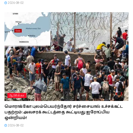
2026-08-02
ஆபிாிக்கா
மொராக்கோ புலம்பெயர்ந்தோர் சர்ச்சையால் உச்சக்கட்ட
பதற்றம்: அவசரக் கூட்டத்தை கூட்டியது ஐரோப்பிய
ஒன்றியம்!
2026-08-02