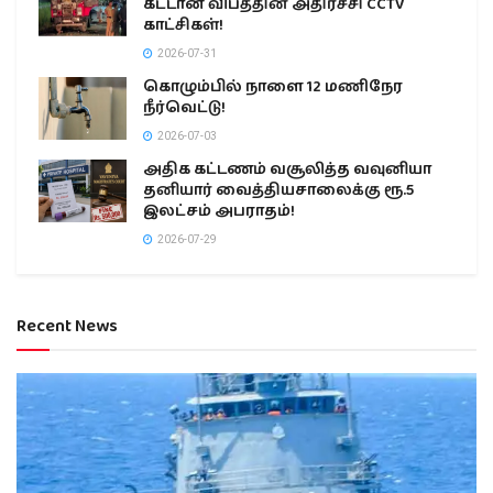
கட்டான விபத்தின் அதிர்ச்சி CCTV
காட்சிகள்!
2026-07-31
கொழும்பில் நாளை 12 மணிநேர
நீர்வெட்டு!
2026-07-03
அதிக கட்டணம் வசூலித்த வவுனியா
தனியார் வைத்தியசாலைக்கு ரூ.5
இலட்சம் அபராதம்!
2026-07-29
Recent News