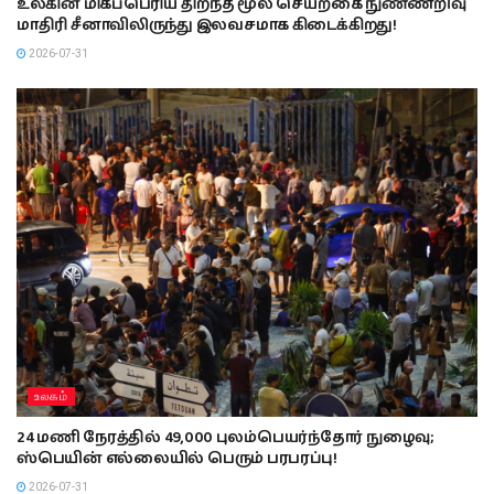
உலகின் மிகப்பெரிய திறந்த மூல செயற்கை நுண்ணறிவு
மாதிரி சீனாவிலிருந்து இலவசமாக கிடைக்கிறது!
2026-07-31
உலகம்
24 மணி நேரத்தில் 49,000 புலம்பெயர்ந்தோர் நுழைவு;
ஸ்பெயின் எல்லையில் பெரும் பரபரப்பு!
2026-07-31