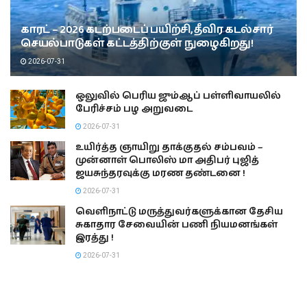
காரட் – 2026 கடற்படைப் பயிற்சி, தீவிர கடல்சார்
செயல்பாடுகள் கட்டத்திற்குள் நுழைகிறது!
2026-07-31
ஒலுவில் பெரிய ஜும்ஆப் பள்ளிவாயலில்
பேரிச்சம் பழ அறுவடை
2026-07-31
உயிர்த்த ஞாயிறு தாக்குதல் சம்பவம் –
முன்னாள் பொலிஸ் மா அதிபர் புஜித்
ஜயசுந்தரவுக்கு மரண தண்டனை !
2026-07-31
வெளிநாட்டு மருத்துவர்களுக்கான தேசிய
சுகாதார சேவையின் பணி நியமனங்கள்
இரத்து !
2026-07-31