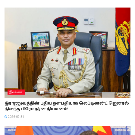
இலங்கை
இராணுவத்தின் புதிய தளபதியாக லெப்டினன்ட் ஜெனரல்
நிலந்த பிரேமரத்ன நியமனம்!
2026-07-31