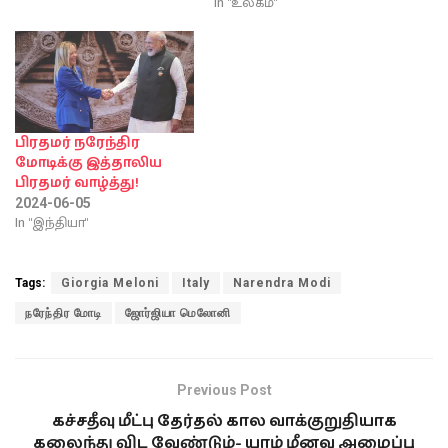
In "உலகம்"
பிரதமர் நரேந்திர
மோடிக்கு இத்தாலிய
பிரதமர் வாழ்த்து!
2024-06-05
In "இந்தியா"
Tags:
Giorgia Meloni
Italy
Narendra Modi
நரேந்திர மோடி
ஜோர்ஜியா மெலோனி
Previous Post
கச்சதீவு மீட்பு தேர்தல் கால வாக்குறுதியாக
கலைந்து விட வேண்டும்- யாழ் மீனவ அமைப்பு