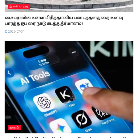
இங்கிலாந்து
சைப்ரஸில் உள்ள பிரித்தானிய படைத்தளத்தை உளவு
பார்த்த நபரை நாடு கடத்த தீர்மானம்!
2026-07-31
உலகம்