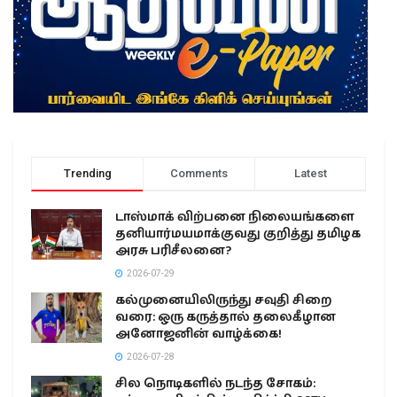
Trending
Comments
Latest
டாஸ்மாக் விற்பனை நிலையங்களை
தனியார்மயமாக்குவது குறித்து தமிழக
அரசு பரிசீலனை?
2026-07-29
கல்முனையிலிருந்து சவுதி சிறை
வரை: ஒரு கருத்தால் தலைகீழான
அனோஜனின் வாழ்க்கை!
2026-07-28
சில நொடிகளில் நடந்த சோகம்: