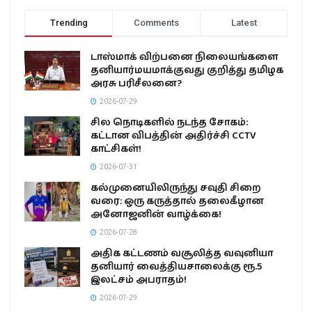
Trending
Comments
Latest
டாஸ்மாக் விற்பனை நிலையங்களை
தனியார்மயமாக்குவது குறித்து தமிழக
அரசு பரிசீலனை?
2026-07-29
சில நொடிகளில் நடந்த சோகம்:
கட்டான விபத்தின் அதிர்ச்சி CCTV
காட்சிகள்!
2026-07-31
கல்முனையிலிருந்து சவுதி சிறை
வரை: ஒரு கருத்தால் தலைகீழான
அனோஜனின் வாழ்க்கை!
2026-07-28
அதிக கட்டணம் வசூலித்த வவுனியா
தனியார் வைத்தியசாலைக்கு ரூ.5
இலட்சம் அபராதம்!
2026-07-29