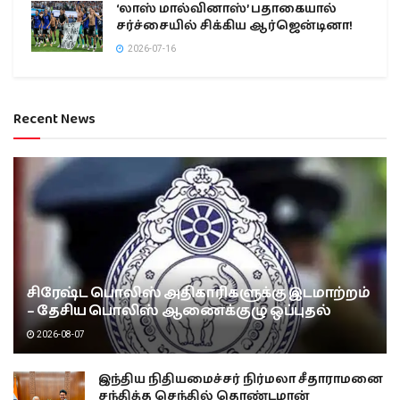
‘லாஸ் மால்வினாஸ்’ பதாகையால்
சர்ச்சையில் சிக்கிய ஆர்ஜென்டினா!
2026-07-16
Recent News
சிரேஷ்ட பொலிஸ் அதிகாரிகளுக்கு இடமாற்றம்
– தேசிய பொலிஸ் ஆணைக்குழு ஒப்புதல்
2026-08-07
இந்திய நிதியமைச்சர் நிர்மலா சீதாராமனை
சந்தித்த செந்தில் தொண்டமான்