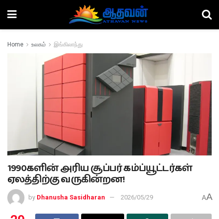
Home
உலகம்
இங்கிலாந்து
1990களின் அரிய சூப்பர் கம்ப்யூட்டர்கள்
ஏலத்திற்கு வருகின்றன!
A
by
Dhanusha Sasidharan
2026/05/29
A