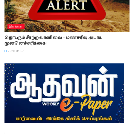
இலங்கை
தொடரும் சீரற்ற வானிலை – மண்சரிவு அபாய
முன்னெச்சரிக்கை!
2026-08-07