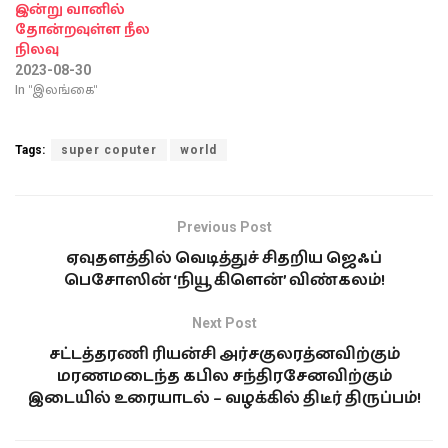
இன்று வானில்
தோன்றவுள்ள நீல
நிலவு
2023-08-30
In "இலங்கை"
Tags:
super coputer
world
Previous Post
ஏவுதளத்தில் வெடித்துச் சிதறிய ஜெஃப்
பெசோஸின் ‘நியூ கிளென்’ விண்கலம்!
Next Post
சட்டத்தரணி ரியன்சி அர்சகுலரத்னவிற்கும்
மரணமடைந்த கபில சந்திரசேனவிற்கும்
இடையில் உரையாடல் – வழக்கில் திடீர் திருப்பம்!