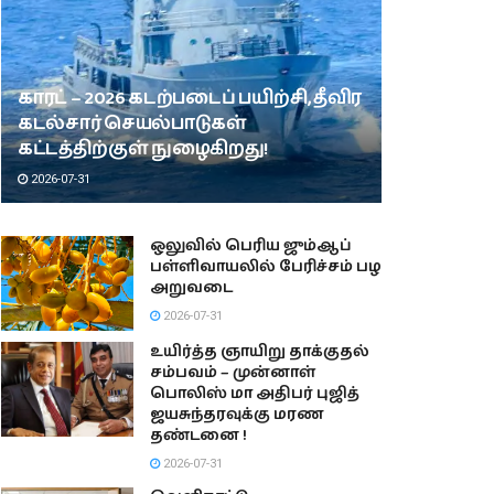
காரட் – 2026 கடற்படைப் பயிற்சி, தீவிர
கடல்சார் செயல்பாடுகள்
கட்டத்திற்குள் நுழைகிறது!
2026-07-31
ஒலுவில் பெரிய ஜும்ஆப்
பள்ளிவாயலில் பேரிச்சம் பழ
அறுவடை
2026-07-31
உயிர்த்த ஞாயிறு தாக்குதல்
சம்பவம் – முன்னாள்
பொலிஸ் மா அதிபர் புஜித்
ஜயசுந்தரவுக்கு மரண
தண்டனை !
2026-07-31