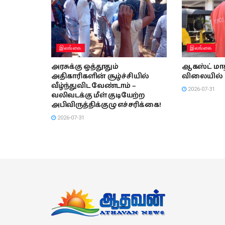
இலங்கை
இலங்கை
அரசுக்கு ஒத்தூதும்
ஆகஸ்ட் மாத
அதிகாரிகளின் சூழ்ச்சியில்
விலையில் 
வீழ்ந்துவிட வேண்டாம் –
2026-07-31
வலிவடக்கு மீள் குடியேற்ற
அபிவிருத்திக்குழு எச்சரிக்கை!
2026-07-31