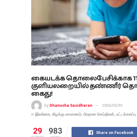
கையடக்க தொலைபேசிக்காக 1
குளியலறையில் தண்ணீர் தொட்
கைது!
by
Dhanusha Sasidharan
2026/05/30
in
இலங்கை
,
கிழக்கு மாகாணம்
,
பிரதான செய்திகள்
,
மட்டக்களப்பு
29
983
Share on Facebook