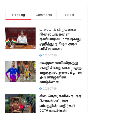
Trending
Comments
Latest
டாஸ்மாக் விற்பனை
நிலையங்களை
தனியார்மயமாக்குவது
குறித்து தமிழக அரசு
பரிசீலனை?
2026-07-29
கல்முனையிலிருந்து
சவுதி சிறை வரை: ஒரு
கருத்தால் தலைகீழான
அனோஜனின்
வாழ்க்கை!
2026-07-28
சில நொடிகளில் நடந்த
சோகம்: கட்டான
விபத்தின் அதிர்ச்சி
CCTV காட்சிகள்!