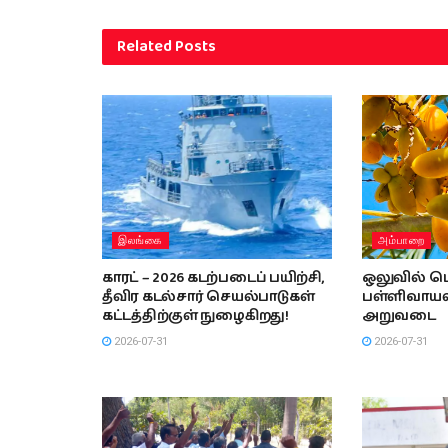
Related
Posts
இலங்கை
அம்பாறை
காரட் – 2026 கடற்படைப் பயிற்சி,
ஒலுவில் பெ
தீவிர கடல்சார் செயல்பாடுகள்
பள்ளிவாயலி
கட்டத்திற்குள் நுழைகிறது!
அறுவடை
2026-07-31
2026-07-31