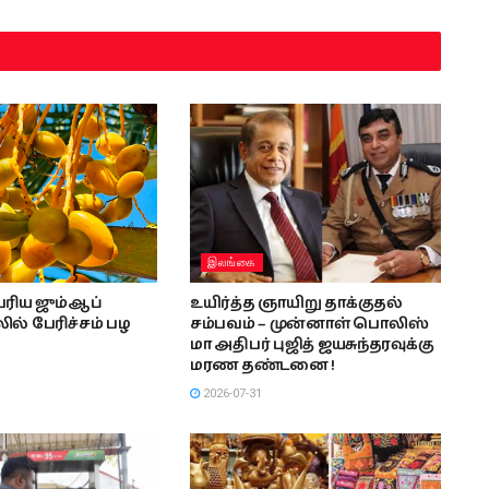
இலங்கை
ரிய ஜும்ஆப்
உயிர்த்த ஞாயிறு தாக்குதல்
ல் பேரிச்சம் பழ
சம்பவம் – முன்னாள் பொலிஸ்
மா அதிபர் புஜித் ஜயசுந்தரவுக்கு
மரண தண்டனை !
2026-07-31