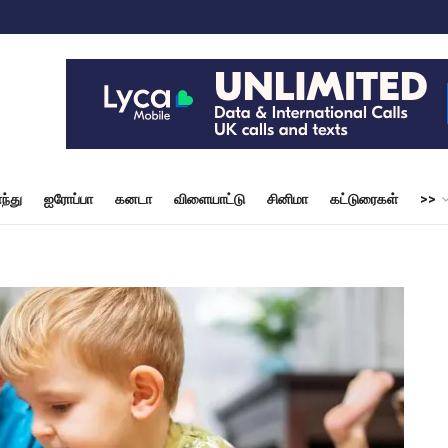
ந்து
ஐரோப்பா
கனடா
விளையாட்டு
சினிமா
கட்டுரைகள்
>>