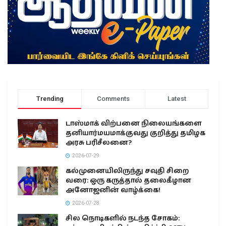
Trending
Comments
Latest
டாஸ்மாக் விற்பனை நிலையங்களை
தனியார்மயமாக்குவது குறித்து தமிழக
அரசு பரிசீலனை?
2026-07-29
கல்முனையிலிருந்து சவுதி சிறை
வரை: ஒரு கருத்தால் தலைகீழான
அனோஜனின் வாழ்க்கை!
2026-07-28
சில நொடிகளில் நடந்த சோகம்: