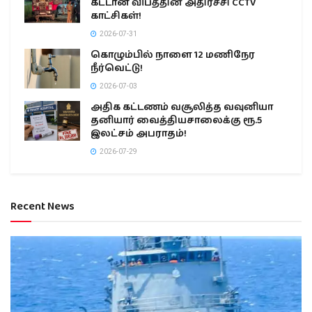
கட்டான விபத்தின் அதிர்ச்சி CCTV
காட்சிகள்!
2026-07-31
கொழும்பில் நாளை 12 மணிநேர
நீர்வெட்டு!
2026-07-03
அதிக கட்டணம் வசூலித்த வவுனியா
தனியார் வைத்தியசாலைக்கு ரூ.5
இலட்சம் அபராதம்!
2026-07-29
Recent News