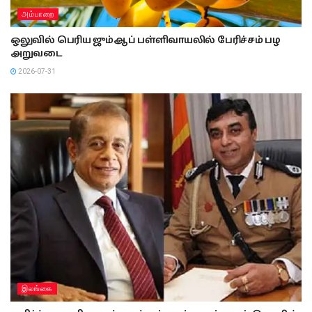
அம்பாறை
ஒலுவில் பெரிய ஜும்ஆப் பள்ளிவாயலில் பேரிச்சம் பழ
அறுவடை
2026-07-31
இலங்கை