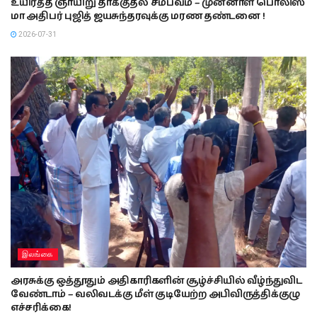
உயிர்த்த ஞாயிறு தாக்குதல் சம்பவம் – முன்னாள் பொலிஸ்
மா அதிபர் புஜித் ஜயசுந்தரவுக்கு மரண தண்டனை !
2026-07-31
இலங்கை
அரசுக்கு ஒத்தூதும் அதிகாரிகளின் சூழ்ச்சியில் வீழ்ந்துவிட
வேண்டாம் – வலிவடக்கு மீள் குடியேற்ற அபிவிருத்திக்குழு
எச்சரிக்கை!