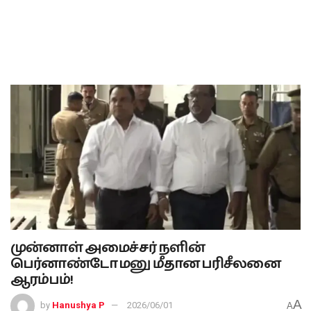
முன்னாள் அமைச்சர் நளின்
பெர்னாண்டோ மனு மீதான பரிசீலனை
ஆரம்பம்!
A
by
Hanushya P
2026/06/01
A