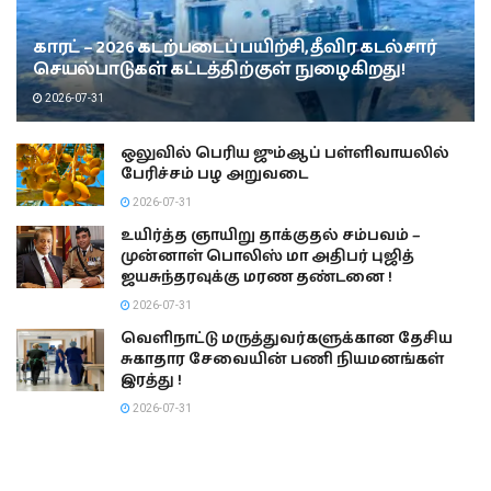
காரட் – 2026 கடற்படைப் பயிற்சி, தீவிர கடல்சார்
செயல்பாடுகள் கட்டத்திற்குள் நுழைகிறது!
2026-07-31
ஒலுவில் பெரிய ஜும்ஆப் பள்ளிவாயலில்
பேரிச்சம் பழ அறுவடை
2026-07-31
உயிர்த்த ஞாயிறு தாக்குதல் சம்பவம் –
முன்னாள் பொலிஸ் மா அதிபர் புஜித்
ஜயசுந்தரவுக்கு மரண தண்டனை !
2026-07-31
வெளிநாட்டு மருத்துவர்களுக்கான தேசிய
சுகாதார சேவையின் பணி நியமனங்கள்
இரத்து !
2026-07-31