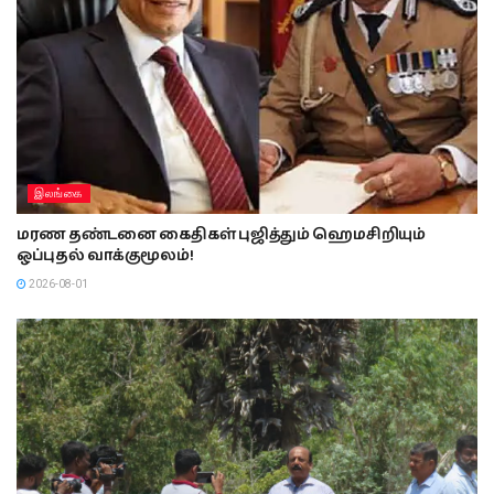
இலங்கை
மரண தண்டனை கைதிகள் புஜித்தும் ஹெமசிறியும்
ஒப்புதல் வாக்குமூலம்!
2026-08-01