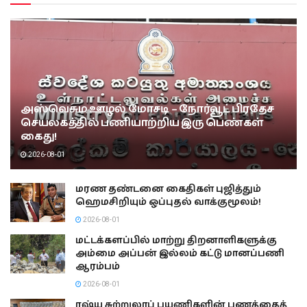
அஸ்வெசும ஊழல் மோசடி – நோர்வூட் பிரதேச
செயலகத்தில் பணியாற்றிய இரு பெண்கள்
கைது!
2026-08-01
மரண தண்டனை கைதிகள் புஜித்தும்
ஹெமசிறியும் ஒப்புதல் வாக்குமூலம்!
2026-08-01
மட்டக்களப்பில் மாற்று திறனாளிகளுக்கு
அம்மை அப்பன் இல்லம் கட்டு மானப்பணி
ஆரம்பம்
2026-08-01
ரஷ்ய சுற்றுலாப் பயணிகளின் பணத்தைத்