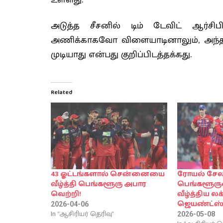
உள்ளது.
அடுத்த சீசனில் டிம் டேவிட் ஆர
அணிக்காகவோ விளையாடினாலும், அந்த 
முடியாது என்பது குறிப்பிடத்தக்கது.
Related
43 ஓட்டங்களால் சென்னையை
ரோயல் சேல
வீழ்த்தி பெங்களூரு அபார
பெங்களூரு
வெற்றி!
வீழ்த்திய ல
ஜெயண்ட்ஸ்
2026-04-06
In "ஆசிரியர் தெரிவு"
2026-05-08