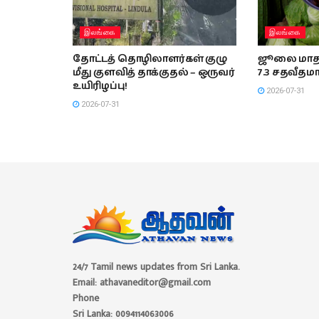
இலங்கை
இலங்கை
தோட்டத் தொழிலாளர்கள் குழு
ஜூலை மாதத
மீது குளவித் தாக்குதல் – ஒருவர்
7.3 சதவீதமா
உயிரிழப்பு!
2026-07-31
2026-07-31
24/7 Tamil news updates from Sri Lanka.
Email: athavaneditor@gmail.com
Phone
Sri Lanka: 0094114063006