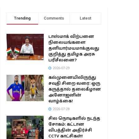
Trending
Comments
Latest
டாஸ்மாக் விற்பனை
நிலையங்களை
தனியார்மயமாக்குவது
குறித்து தமிழக அரசு
பரிசீலனை?
2026-07-29
கல்முனையிலிருந்து
சவுதி சிறை வரை: ஒரு
கருத்தால் தலைகீழான
அனோஜனின்
வாழ்க்கை!
2026-07-28
சில நொடிகளில் நடந்த
சோகம்: கட்டான
விபத்தின் அதிர்ச்சி
CCTV காட்சிகள்!