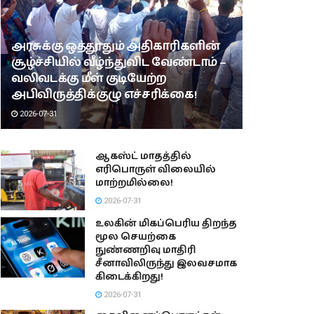
அரசுக்கு ஒத்தூதும் அதிகாரிகளின்
சூழ்ச்சியில் வீழ்ந்துவிட வேண்டாம் –
வலிவடக்கு மீள் குடியேற்ற
அபிவிருத்திக்குழு எச்சரிக்கை!
2026-07-31
ஆகஸ்ட் மாதத்தில்
எரிபொருள் விலையில்
மாற்றமில்லை!
2026-07-31
உலகின் மிகப்பெரிய திறந்த
மூல செயற்கை
நுண்ணறிவு மாதிரி
சீனாவிலிருந்து இலவசமாக
கிடைக்கிறது!
2026-07-31