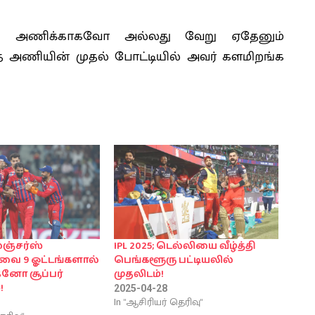
்சிபி அணிக்காகவோ அல்லது வேறு ஏதேனும்
அணியின் முதல் போட்டியில் அவர் களமிறங்க
ஞ்சர்ஸ்
IPL 2025; டெல்லியை வீழ்த்தி
வை 9 ஓட்டங்களால்
பெங்களூரு பட்டியலில்
க்னோ சூப்பர்
முதலிடம்!
!
2025-04-28
In "ஆசிரியர் தெரிவு"