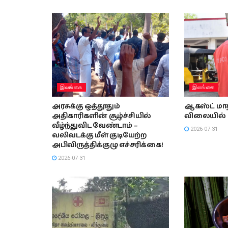
இலங்கை
இலங்கை
அரசுக்கு ஒத்தூதும்
ஆகஸ்ட் மாத
அதிகாரிகளின் சூழ்ச்சியில்
விலையில் 
வீழ்ந்துவிட வேண்டாம் –
2026-07-31
வலிவடக்கு மீள் குடியேற்ற
அபிவிருத்திக்குழு எச்சரிக்கை!
2026-07-31