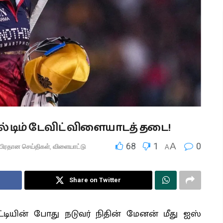
ில் டிம் டேவிட் விளையாடத் தடை!
68
1
A
0
பிரதான செய்திகள்
,
விளையாட்டு
A
Share on Twitter
போட்டியின் போது நடுவர் நிதின் மேனன் மீது ஐஸ்