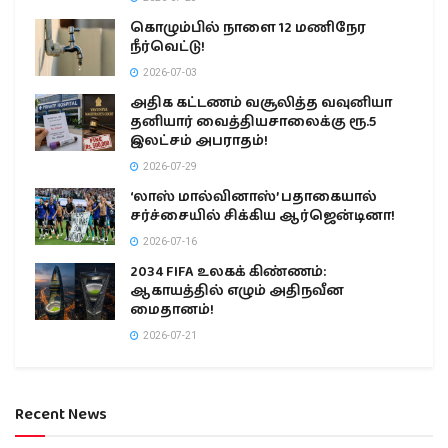
கொழும்பில் நாளை 12 மணிநேர
நீர்வெட்டு!
2026-07-03
அதிக கட்டணம் வசூலித்த வவுனியா
தனியார் வைத்தியசாலைக்கு ரூ.5
இலட்சம் அபராதம்!
2026-07-29
‘லாஸ் மால்வினாஸ்’ பதாகையால்
சர்ச்சையில் சிக்கிய ஆர்ஜென்டினா!
2026-07-16
2034 FIFA உலகக் கிண்ணம்:
ஆகாயத்தில் எழும் அதிநவீன
மைதானம்!
2026-07-21
Recent News