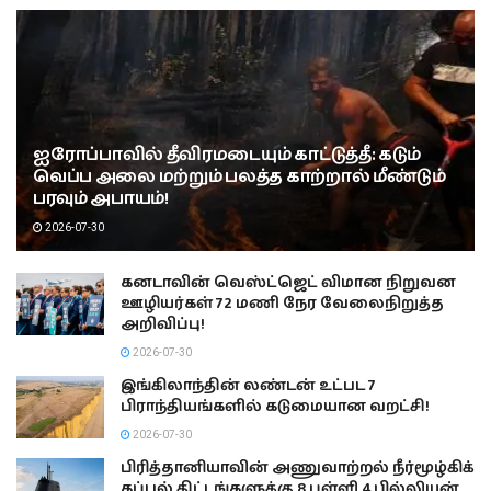
ஐரோப்பாவில் தீவிரமடையும் காட்டுத்தீ: கடும்
வெப்ப அலை மற்றும் பலத்த காற்றால் மீண்டும்
பரவும் அபாயம்!
2026-07-30
கனடாவின் வெஸ்ட்ஜெட் விமான நிறுவன
ஊழியர்கள் 72 மணி நேர வேலைநிறுத்த
அறிவிப்பு!
2026-07-30
இங்கிலாந்தின் லண்டன் உட்பட 7
பிராந்தியங்களில் கடுமையான வறட்சி!
2026-07-30
பிரித்தானியாவின் அணுவாற்றல் நீர்மூழ்கிக்
கப்பல் திட்டங்களுக்கு 8 புள்ளி 4 பில்லியன்