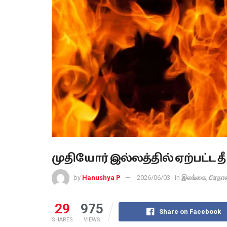
முதியோர் இல்லத்தில் ஏற்பட்ட தீ
by
Hanushya P
2026/06/03
in
இலங்கை
,
பிரதா
29
975
Share on Facebook
SHARES
VIEWS