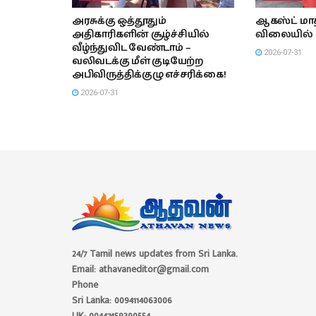
அரசுக்கு ஒத்தூதும்
ஆகஸ்ட் மாத
அதிகாரிகளின் சூழ்ச்சியில்
விலையில் 
வீழ்ந்துவிட வேண்டாம் –
2026-07-31
வலிவடக்கு மீள் குடியேற்ற
அபிவிருத்திக்குழு எச்சரிக்கை!
2026-07-31
24/7 Tamil news updates from Sri Lanka.
Email: athavaneditor@gmail.com
Phone
Sri Lanka: 0094114063006
UK: 00447459300554