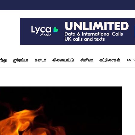
ந்து
ஐரோப்பா
கனடா
விளையாட்டு
சினிமா
கட்டுரைகள்
>>