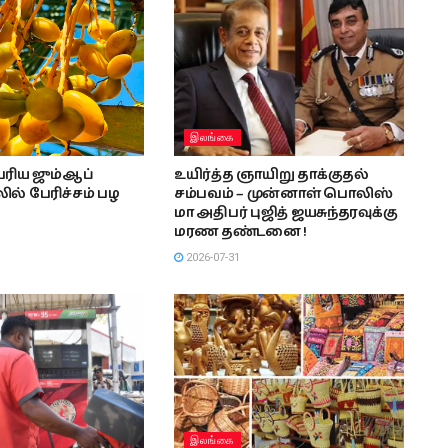
இலங்கை
ரிய ஜும்ஆப்
உயிர்த்த ஞாயிறு தாக்குதல்
ல் பேரிச்சம் பழ
சம்பவம் – முன்னாள் பொலிஸ்
மா அதிபர் புஜித் ஜயசுந்தரவுக்கு
மரண தண்டனை !
2026-07-31
இலங்கை