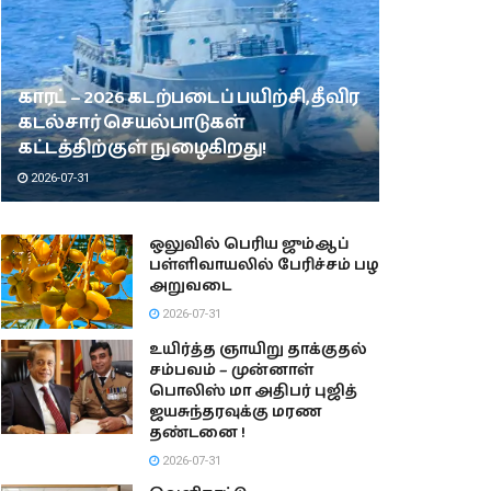
காரட் – 2026 கடற்படைப் பயிற்சி, தீவிர
கடல்சார் செயல்பாடுகள்
கட்டத்திற்குள் நுழைகிறது!
2026-07-31
ஒலுவில் பெரிய ஜும்ஆப்
பள்ளிவாயலில் பேரிச்சம் பழ
அறுவடை
2026-07-31
உயிர்த்த ஞாயிறு தாக்குதல்
சம்பவம் – முன்னாள்
பொலிஸ் மா அதிபர் புஜித்
ஜயசுந்தரவுக்கு மரண
தண்டனை !
2026-07-31