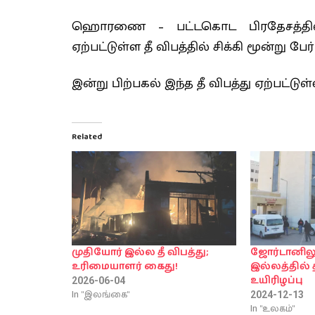
ஹொரணை – பட்டகொட பிரதேசத்தில் 
ஏற்பட்டுள்ள தீ விபத்தில் சிக்கி மூன்று பே
இன்று பிற்பகல் இந்த தீ விபத்து ஏற்பட்டு
Related
முதியோர் இல்ல தீ விபத்து;
ஜோர்டானில
உரிமையாளர் கைது!
இல்லத்தில் த
உயிரிழப்பு
2026-06-04
In "இலங்கை"
2024-12-13
In "உலகம்"