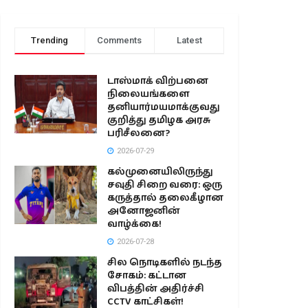
Trending
Comments
Latest
டாஸ்மாக் விற்பனை
நிலையங்களை
தனியார்மயமாக்குவது
குறித்து தமிழக அரசு
பரிசீலனை?
2026-07-29
கல்முனையிலிருந்து
சவுதி சிறை வரை: ஒரு
கருத்தால் தலைகீழான
அனோஜனின்
வாழ்க்கை!
2026-07-28
சில நொடிகளில் நடந்த
சோகம்: கட்டான
விபத்தின் அதிர்ச்சி
CCTV காட்சிகள்!