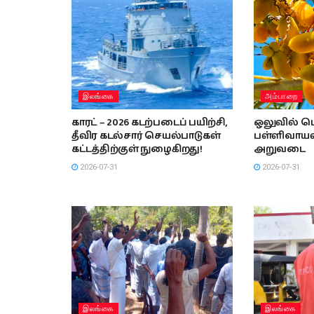
இலங்கை
அம்பாறை
காரட் – 2026 கடற்படைப் பயிற்சி,
ஒலுவில் பெ
தீவிர கடல்சார் செயல்பாடுகள்
பள்ளிவாயலி
கட்டத்திற்குள் நுழைகிறது!
அறுவடை
2026-07-31
2026-07-31
இலங்கை
இலங்கை