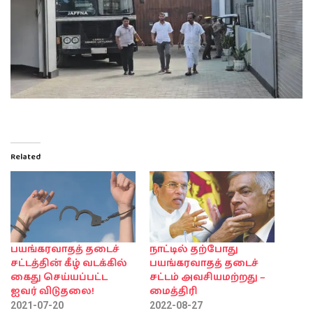
Related
பயங்கரவாதத் தடைச்
நாட்டில் தற்போது
சட்டத்தின் கீழ் வடக்கில்
பயங்கரவாதத் தடைச்
கைது செய்யப்பட்ட
சட்டம் அவசியமற்றது –
ஐவர் விடுதலை!
மைத்திரி
2021-07-20
2022-08-27