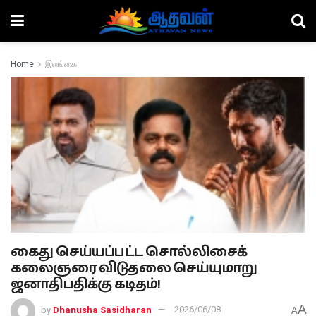
Home
இலங்கை
கைது செய்யப்பட்ட சொல்லிசைக்
கலைஞரை விடுதலை செய்யுமாறு
ஜனாதிபதிக்கு கடிதம்!
A
by
Dhanusha Sasidharan
2026/06/08
A