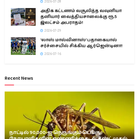
2026-07-28
அதிக கட்டணம் வசூலித்த வவுனியா
தனியார் வைத்தியசாலைக்கு ரூ.5
இலட்சம் அபராதம்!
2026-07-29
‘லாஸ் மால்வினாஸ்’ பதாகையால்
சர்ச்சையில் சிக்கிய ஆர்ஜென்டினா!
2026-07-16
Recent News
நாட்டில் 90,000-ஐ நெருங்கும் டெங்கு
நோயாளிகளின் எண்ணிக்கை: ஆகஸ்ட் முதல்