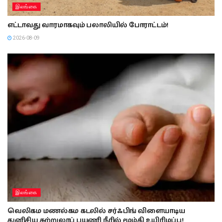
இலங்கை
எட்டாவது வாரமாகவும் பலாலியில் போராட்டம்!
2026-08-09
இலங்கை
வெலிகம மணல்கம கடலில் சர்ஃபிங் விளையாடிய
துனிசிய சுற்றுலாப் பயணி நீரில் மூழ்கி உயிரிழப்பு!