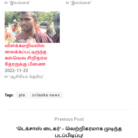
In "இலங்கை"
In "இலங்கை"
விளக்கமறியலில்
வைக்கப்பட்டிருந்த
கல்வெவ சிறிதம்ம
தேரருக்கு பிணை
2022-11-23
In "ஆசிரியர் தெரிவு"
Tags:
pta
srilanka news
Previous Post
‘டெக்​சாஸ் டைகர்’ – வெற்றிகரமாக முடிந்த
படப்பிடிப்பு!