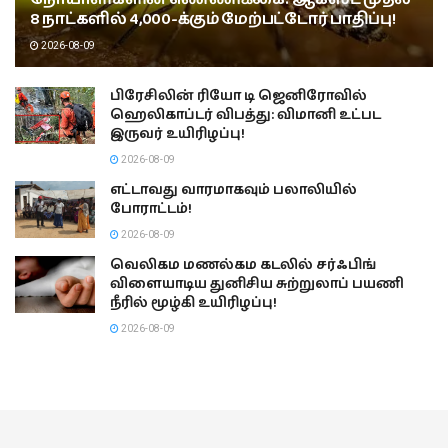
8 நாட்களில் 4,000-க்கும் மேற்பட்டோர் பாதிப்பு!
2026-08-09
பிரேசிலின் ரியோ டி ஜெனிரோவில்
ஹெலிகாப்டர் விபத்து: விமானி உட்பட
இருவர் உயிரிழப்பு!
2026-08-09
எட்டாவது வாரமாகவும் பலாலியில்
போராட்டம்!
2026-08-09
வெலிகம மணல்கம கடலில் சர்ஃபிங்
விளையாடிய துனிசிய சுற்றுலாப் பயணி
நீரில் மூழ்கி உயிரிழப்பு!
2026-08-09