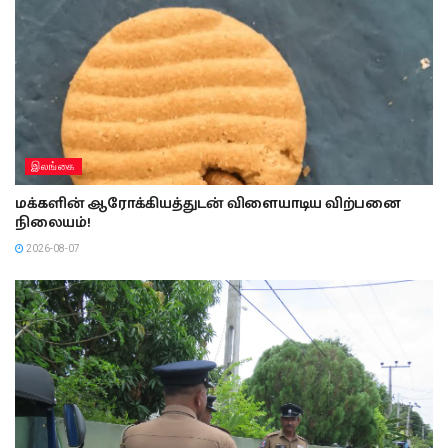
இலங்கை
மக்களின் ஆரோக்கியத்துடன் விளையாடிய விற்பனை
நிலையம்!
2026-08-07