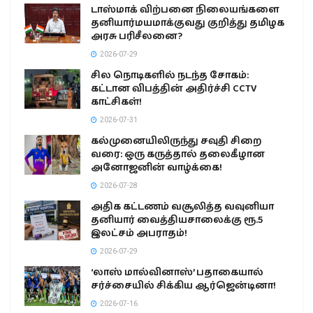
டாஸ்மாக் விற்பனை நிலையங்களை
தனியார்மயமாக்குவது குறித்து தமிழக
அரசு பரிசீலனை?
2026-07-29
சில நொடிகளில் நடந்த சோகம்:
கட்டான விபத்தின் அதிர்ச்சி CCTV
காட்சிகள்!
2026-07-31
கல்முனையிலிருந்து சவுதி சிறை
வரை: ஒரு கருத்தால் தலைகீழான
அனோஜனின் வாழ்க்கை!
2026-07-28
அதிக கட்டணம் வசூலித்த வவுனியா
தனியார் வைத்தியசாலைக்கு ரூ.5
இலட்சம் அபராதம்!
2026-07-29
‘லாஸ் மால்வினாஸ்’ பதாகையால்
சர்ச்சையில் சிக்கிய ஆர்ஜென்டினா!
2026-07-16