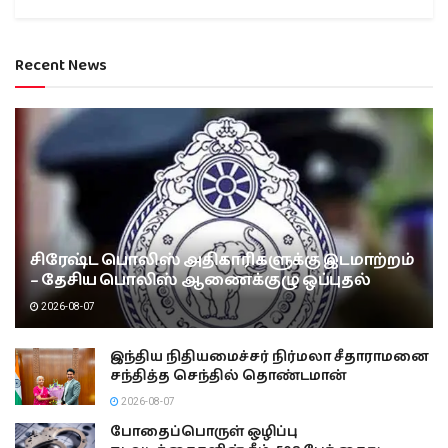
Recent News
சிரேஷ்ட பொலிஸ் அதிகாரிகளுக்கு இடமாற்றம்
– தேசிய பொலிஸ் ஆணைக்குழு ஒப்புதல்
2026-08-07
இந்திய நிதியமைச்சர் நிர்மலா சீதாராமனை
சந்தித்த செந்தில் தொண்டமான்
2026-08-07
போதைப்பொருள் ஒழிப்பு